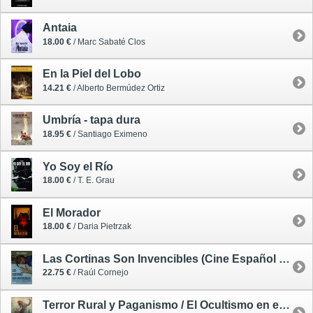
Antaia
18.00 €
/ Marc Sabaté Clos
En la Piel del Lobo
14.21 €
/ Alberto Bermúdez Ortiz
Umbría - tapa dura
18.95 €
/ Santiago Eximeno
Yo Soy el Río
18.00 €
/ T. E. Grau
El Morador
18.00 €
/ Daria Pietrzak
Las Cortinas Son Invencibles (Cine Español Desde las Trincheras 2010-2020)
22.75 €
/ Raúl Cornejo
Terror Rural y Paganismo / El Ocultismo en el Cine 2