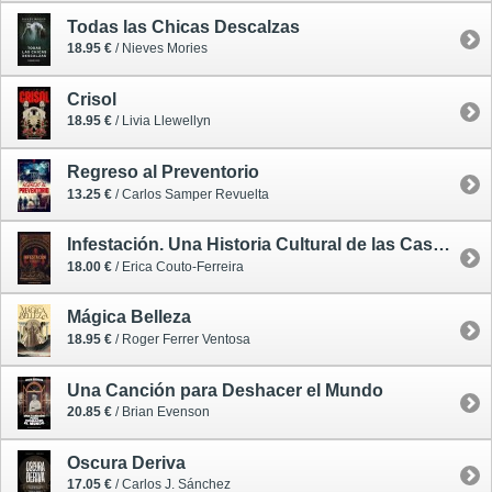
Todas las Chicas Descalzas
18.95 €
/ Nieves Mories
Crisol
18.95 €
/ Livia Llewellyn
Regreso al Preventorio
13.25 €
/ Carlos Samper Revuelta
Infestación. Una Historia Cultural de las Casas Encantadas
18.00 €
/ Erica Couto-Ferreira
Mágica Belleza
18.95 €
/ Roger Ferrer Ventosa
Una Canción para Deshacer el Mundo
20.85 €
/ Brian Evenson
Oscura Deriva
17.05 €
/ Carlos J. Sánchez