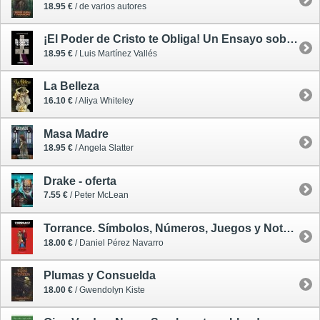
18.95 €
/ de varios autores
¡El Poder de Cristo te Obliga! Un Ensayo sobre El Exorcista
18.95 €
/ Luis Martínez Vallés
La Belleza
16.10 €
/ Aliya Whiteley
Masa Madre
18.95 €
/ Angela Slatter
Drake - oferta
7.55 €
/ Peter McLean
Torrance. Símbolos, Números, Juegos y Notas Musicales en El Resplandor de Kubrick
18.00 €
/ Daniel Pérez Navarro
Plumas y Consuelda
18.00 €
/ Gwendolyn Kiste