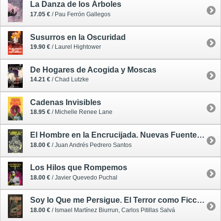
La Danza de los Árboles
17.05 €
/ Pau Ferrón Gallegos
Susurros en la Oscuridad
19.90 €
/ Laurel Hightower
De Hogares de Acogida y Moscas
14.21 €
/ Chad Lutzke
Cadenas Invisibles
18.95 €
/ Michelle Renee Lane
El Hombre en la Encrucijada. Nuevas Fuentes del Terror Cinematográfico
18.00 €
/ Juan Andrés Pedrero Santos
Los Hilos que Rompemos
18.00 €
/ Javier Quevedo Puchal
Soy lo Que me Persigue. El Terror como Ficción del Trauma
18.00 €
/ Ismael Martínez Biurrun, Carlos Pitillas Salvá