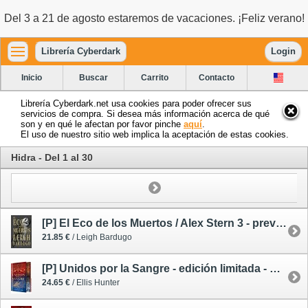
Del 3 a 21 de agosto estaremos de vacaciones. ¡Feliz verano!
Librería Cyberdark
Login
Inicio
Buscar
Carrito
Contacto
Librería Cyberdark.net usa cookies para poder ofrecer sus
servicios de compra. Si desea más información acerca de qué
son y en qué le afectan por favor pinche
aquí
.
El uso de nuestro sitio web implica la aceptación de estas cookies.
Hidra - Del 1 al 30
[P] El Eco de los Muertos / Alex Stern 3 - preventa 07/12/26
21.85 €
/ Leigh Bardugo
[P] Unidos por la Sangre - edición limitada - preventa 12/10/26
24.65 €
/ Ellis Hunter