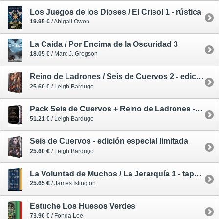
Los Juegos de los Dioses / El Crisol 1 - rústica
19.95 €
/ Abigail Owen
La Caída / Por Encima de la Oscuridad 3
18.05 €
/ Marc J. Gregson
Reino de Ladrones / Seis de Cuervos 2 - edición especial limitada
25.60 €
/ Leigh Bardugo
Pack Seis de Cuervos + Reino de Ladrones - edición especial limitada
51.21 €
/ Leigh Bardugo
Seis de Cuervos - edición especial limitada
25.60 €
/ Leigh Bardugo
La Voluntad de Muchos / La Jerarquía 1 - tapa dura
25.65 €
/ James Islington
Estuche Los Huesos Verdes
73.96 €
/ Fonda Lee