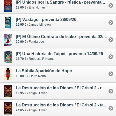
[P] Unidos por la Sangre - rústica - preventa 12/10/26
19.00 €
/ Ellis Hunter
[P] Vástago - preventa 28/09/26
19.95 €
/ James Islington
[P] El Último Contrato de Isako - preventa 02/11/26
20.90 €
/ Fonda Lee
[P] Una Historia de Taipéi - preventa 14/09/26
23.70 €
/ Rebecca F. Kuang
La Súbita Aparición de Hope
19.00 €
/ Claire North
La Destrucción de los Dioses / El Crisol 2 - rústica
19.95 €
/ Abigail Owen
La Destrucción de los Dioses / El Crisol 2 - tapa dura - edición limitada
24.65 €
/ Abigail Owen