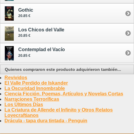
Gothic
20.85 €
Los Chicos del Valle
20.85 €
Contemplad el Vacío
20.85 €
Quienes compraron este producto adquirieron también...
Revividos
El Valle Perdido de Iskander
La Oscuridad Innombrable
Ciencia Ficción. Poemas, Artículos y Novelas Cortas
Narraciones Terroríficas
Los Últimos Días
La Criatura de Allende el Infinito y Otros Relatos
Lovecraftianos
Drácula - tapa dura tintada - Penguin