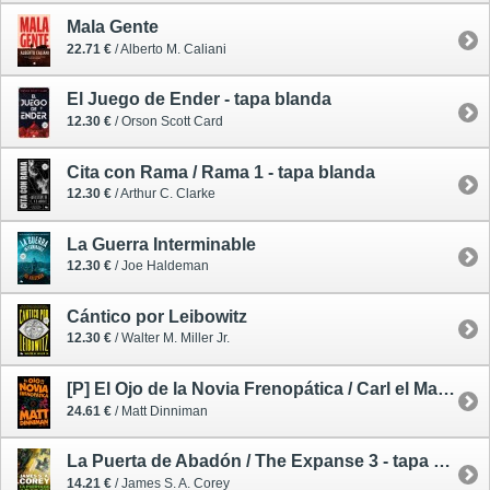
Mala Gente
22.71 €
/ Alberto M. Caliani
El Juego de Ender - tapa blanda
12.30 €
/ Orson Scott Card
Cita con Rama / Rama 1 - tapa blanda
12.30 €
/ Arthur C. Clarke
La Guerra Interminable
12.30 €
/ Joe Haldeman
Cántico por Leibowitz
12.30 €
/ Walter M. Miller Jr.
[P] El Ojo de la Novia Frenopática / Carl el Mazmorrero 6 - preventa 22/10/26
24.61 €
/ Matt Dinniman
La Puerta de Abadón / The Expanse 3 - tapa blanda
14.21 €
/ James S. A. Corey