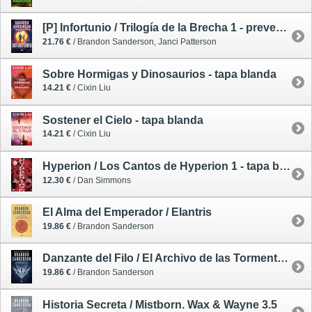
[P] Infortunio / Trilogía de la Brecha 1 - preventa 17/09/26
21.76 €
/ Brandon Sanderson, Janci Patterson
Sobre Hormigas y Dinosaurios - tapa blanda
14.21 €
/ Cixin Liu
Sostener el Cielo - tapa blanda
14.21 €
/ Cixin Liu
Hyperion / Los Cantos de Hyperion 1 - tapa blanda
12.30 €
/ Dan Simmons
El Alma del Emperador / Elantris
19.86 €
/ Brandon Sanderson
Danzante del Filo / El Archivo de las Tormentas 2.5
19.86 €
/ Brandon Sanderson
Historia Secreta / Mistborn. Wax & Wayne 3.5