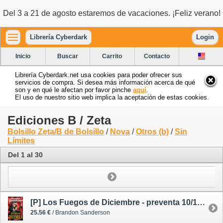
Del 3 a 21 de agosto estaremos de vacaciones. ¡Feliz verano!
Librería Cyberdark
Login
Inicio
Buscar
Carrito
Contacto
Librería Cyberdark.net usa cookies para poder ofrecer sus
servicios de compra. Si desea más información acerca de qué
son y en qué le afectan por favor pinche
aquí
.
El uso de nuestro sitio web implica la aceptación de estas cookies.
Ediciones B / Zeta
Bolsillo Zeta/B de Bolsillo
/
Nova
/
Otros (b)
/
Sin
Límites
Del 1 al 30
[P] Los Fuegos de Diciembre - preventa 10/12/26
25.56 €
/ Brandon Sanderson