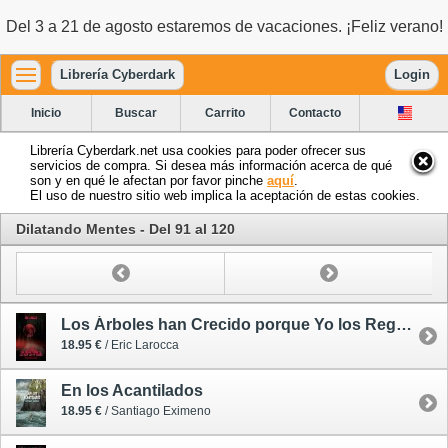
Del 3 a 21 de agosto estaremos de vacaciones. ¡Feliz verano!
Librería Cyberdark
Login
Inicio
Buscar
Carrito
Contacto
Librería Cyberdark.net usa cookies para poder ofrecer sus
servicios de compra. Si desea más información acerca de qué
son y en qué le afectan por favor pinche
aquí
.
El uso de nuestro sitio web implica la aceptación de estas cookies.
Dilatando Mentes - Del 91 al 120
Los Árboles han Crecido porque Yo los Regué con mi Sangre
18.95 €
/ Eric Larocca
En los Acantilados
18.95 €
/ Santiago Eximeno