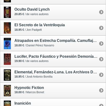
Oculto David Lynch
20.85 €
/ de varios autores
El Secreto de la Ventriloquia
18.95 €
/ Jon Padgett
Atrapados en Estrecha Compañía. Camuflaje y Paranoia en La Cosa de Carpenter
18.00 €
/ Daniel Pérez Navarro
Lucifer, Pacto Fáustico y Posesión Demoníaca / El Ocultismo en el Cine 3
19.90 €
/ de varios autores
Elemental, Fernández-Luna. Los Archivos Desconocidos del Sherlock Holmes Español
18.95 €
/ José Antonio Bonilla
Hypnotic Fiction
18.00 €
/ Marcos Bonet
Inanición