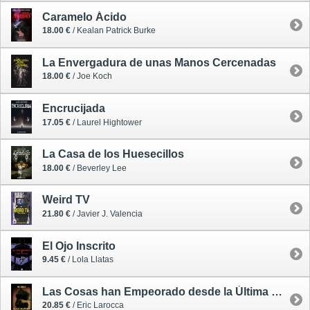
Caramelo Ácido
18.00 €
/ Kealan Patrick Burke
La Envergadura de unas Manos Cercenadas
18.00 €
/ Joe Koch
Encrucijada
17.05 €
/ Laurel Hightower
La Casa de los Huesecillos
18.00 €
/ Beverley Lee
Weird TV
21.80 €
/ Javier J. Valencia
El Ojo Inscrito
9.45 €
/ Lola Llatas
Las Cosas han Empeorado desde la Última Vez que Hablamos
20.85 €
/ Eric Larocca