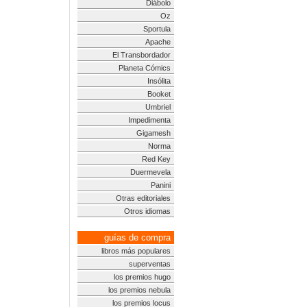
Diábolo
Oz
Sportula
Apache
El Transbordador
Planeta Cómics
Insólita
Booket
Umbriel
Impedimenta
Gigamesh
Norma
Red Key
Duermevela
Panini
Otras editoriales
Otros idiomas
guías de compra
libros más populares
superventas
los premios hugo
los premios nebula
los premios locus