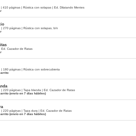
 410 páginas | Rústica con solapas | Ed. Dilatando Mentes
ar
cio
 270 páginas | Rústica con solapas, b/n
ar
itas
 | Ed. Cazador de Ratas
ar
 180 páginas | Rústica con sobrecubierta
arrito
anda
 220 páginas | Tapa blanda | Ed. Cazador de Ratas
arrito
(envío en 7 días hábiles)
ra
 220 páginas | Tapa dura | Ed. Cazador de Ratas
arrito
(envío en 7 días hábiles)