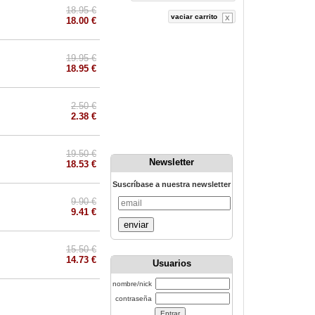
18.95 €
vaciar carrito
18.00 €
19.95 €
18.95 €
2.50 €
2.38 €
19.50 €
Newsletter
18.53 €
Suscríbase a nuestra newsletter
9.90 €
9.41 €
enviar
15.50 €
14.73 €
Usuarios
nombre/nick
contraseña