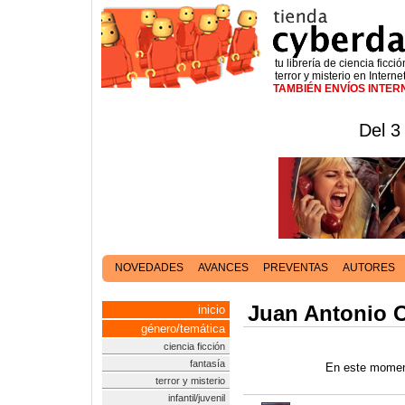
tu librería de ciencia ficció
terror y misterio en Interne
TAMBIÉN ENVÍOS INTE
Del 3
NOVEDADES
AVANCES
PREVENTAS
AUTORES
Juan Antonio O
inicio
género/temática
ciencia ficción
fantasía
En este moment
terror y misterio
infantil/juvenil