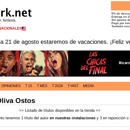
5% de descu
Entrega en 2
n, fantasía,
Sin gastos de
Pago por tran
t
También reco
RNACIONALES
 a 21 de agosto estaremos de vacaciones. ¡Feliz v
OPINIONES
T 15
T MES
T 2026
T HIST
MEDIA
liva Ostos
>> Listado de títulos disponibles en la tienda <<
o tenemos 1 título del autor
en nuestras instalaciones
y 3 en reposición o