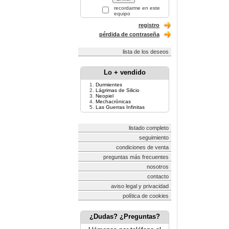
recordarme en este
equipo
registro
pérdida de contraseña
lista de los deseos
Lo + vendido
Durmientes
Lágrimas de Silicio
Neopiel
Mechacrónicas
Las Guerras Infinitas
listado completo
seguimiento
condiciones de venta
preguntas más frecuentes
nosotros
contacto
aviso legal y privacidad
política de cookies
¿Dudas? ¿Preguntas?