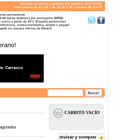
Atención al cliente y pedidos por teléfono: 913771344
lunes-jueves de 9 a 14 y de 15:30 a 18 / viernes de 9 a 13
ento permanente
4-48 horas (hábiles) por mensajero (MRW)
 envío a partir de 69 € (España peninsular)
sferencia, contra-reembolso, tarjeta o paypal
gida en nuestra oficina de Madrid
erano!
 agotados
revisar y comprar