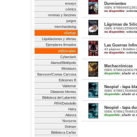
Durmientes
ensayo
ISBN: 9788494911361 |
cómics
no disponible:
solicit
revistas y fanzines
juegos
Lágrimas de Sili
merchandising
ISBN: 9788412558005 |
no disponible:
solicit
ofertas
Liquidaciones y ofertas
Las Guerras Infin
Ejemplares firmados
43 páginas | Bolsilibro
editoriales
no disponible:
solicit
Cyberdark
Alamut/Bibliópolis
Mechacrónicas
Minotauro
ISBN: 9788419293176 |
disponible:
añadir al c
Barsoom/Costas Carcosa
Ediciones B
Valdemar
Neopiel - tapa bl
ISBN: 9788417646660 |
Dilatando Mentes
disponible:
añadir al c
Biblioteca del Laberinto
PRH/Debolsillo
Neopiel - tapa du
Hidra
ISBN: 9788417646615 |
disponible:
añadir al c
Alianza
Nocturna
Dolmen
Biblioteca Carfax