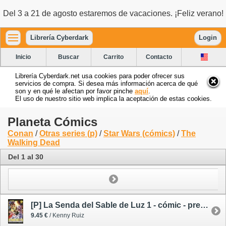
Del 3 a 21 de agosto estaremos de vacaciones. ¡Feliz verano!
Librería Cyberdark
Login
Inicio
Buscar
Carrito
Contacto
Librería Cyberdark.net usa cookies para poder ofrecer sus
servicios de compra. Si desea más información acerca de qué
son y en qué le afectan por favor pinche
aquí
.
El uso de nuestro sitio web implica la aceptación de estas cookies.
Planeta Cómics
Conan
/
Otras series (p)
/
Star Wars (cómics)
/
The
Walking Dead
Del 1 al 30
[P] La Senda del Sable de Luz 1 - cómic - preventa 02/09/26
9.45 €
/ Kenny Ruiz