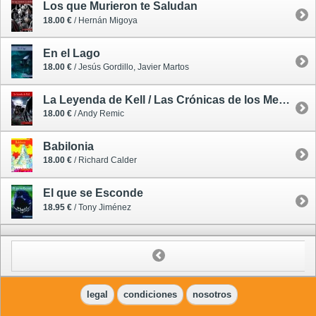
Los que Murieron te Saludan
18.00 €
/ Hernán Migoya
En el Lago
18.00 €
/ Jesús Gordillo, Javier Martos
La Leyenda de Kell / Las Crónicas de los Mecavampiros 1
18.00 €
/ Andy Remic
Babilonia
18.00 €
/ Richard Calder
El que se Esconde
18.95 €
/ Tony Jiménez
legal
condiciones
nosotros