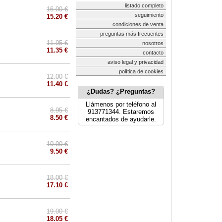
listado completo
16.00 €
seguimiento
15.20 €
condiciones de venta
preguntas más frecuentes
11.95 €
nosotros
11.35 €
contacto
aviso legal y privacidad
política de cookies
12.00 €
11.40 €
¿Dudas? ¿Preguntas?
Llámenos por teléfono al
8.95 €
913771344. Estaremos
8.50 €
encantados de ayudarle.
10.00 €
9.50 €
18.00 €
17.10 €
19.00 €
18.05 €