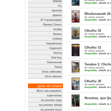
de varios autores
Diábolo
disponible:
añadir al c
Oz
Sportula
Windumanoth 26
Apache
de varios autores
El Transbordador
disponible:
añadir al c
Planeta Cómics
Insólita
Cthulhu 32
Booket
de varios autores
disponible:
añadir al c
Umbriel
Impedimenta
Cthulhu 31
Gigamesh
de varios autores
Norma
disponible:
añadir al c
Red Key
Duermevela
Tenebre 2. Chich
Panini
de varios autores
disponible:
añadir al c
Otras editoriales
Otros idiomas
Cthulhu 30
de varios autores
guías de compra
disponible:
añadir al c
libros más populares
superventas
Nosotras, que Qu
los premios hugo
disponible:
añadir al c
los premios nebula
los premios locus