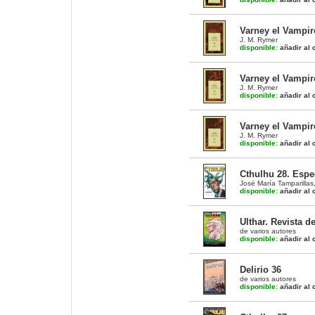
Varney el Vampiro
J. M. Rymer
disponible:
añadir al c
Varney el Vampiro
J. M. Rymer
disponible:
añadir al c
Varney el Vampiro
J. M. Rymer
disponible:
añadir al c
Cthulhu 28. Espe
José María Tamparillas
disponible:
añadir al c
Ulthar. Revista d
de varios autores
disponible:
añadir al c
Delirio 36
de varios autores
disponible:
añadir al c