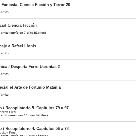
e Fantasía, Ciencia Ficción y Terror 20
arrito
cial Ciencia Ficción
arrito
(envío en 7 días hábiles)
aje a Rafael Llopis
arrito
ica / Desperta Ferro Ucronías 2
arrito
cial el Arte de Fortunio Matania
arrito
 / Recopilatorio 5. Capítulos 79 a 97
ckett Prest
arrito
(envío en 10 días hábiles)
 / Recopilatorio 4. Capítulos 56 a 78
ckett Prest
arrito
(envío en 10 días hábiles)