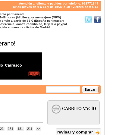
Atención al cliente y pedidos por teléfono: 913771344
lunes-jueves de 9 a 14 y de 15:30 a 18 / viernes de 9 a 13
ento permanente
4-48 horas (hábiles) por mensajero (MRW)
 envío a partir de 69 € (España peninsular)
sferencia, contra-reembolso, tarjeta o paypal
gida en nuestra oficina de Madrid
erano!
21
151
181
211
>>
revisar y comprar