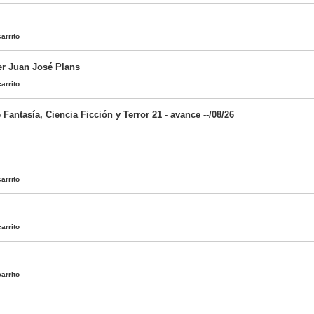
arrito
er Juan José Plans
arrito
e Fantasía, Ciencia Ficción y Terror 21 - avance --/08/26
arrito
arrito
arrito