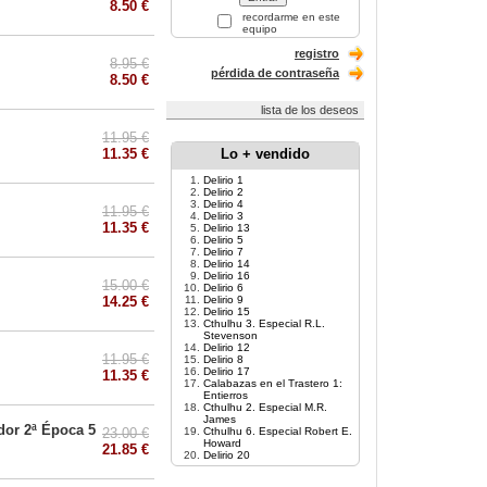
8.50 €
recordarme en este
equipo
registro
8.95 €
pérdida de contraseña
8.50 €
lista de los deseos
11.95 €
11.35 €
Lo + vendido
Delirio 1
Delirio 2
Delirio 4
11.95 €
Delirio 3
11.35 €
Delirio 13
Delirio 5
Delirio 7
Delirio 14
Delirio 16
15.00 €
Delirio 6
14.25 €
Delirio 9
Delirio 15
Cthulhu 3. Especial R.L.
Stevenson
Delirio 12
11.95 €
Delirio 8
Delirio 17
11.35 €
Calabazas en el Trastero 1:
Entierros
Cthulhu 2. Especial M.R.
James
dor 2ª Época 5
23.00 €
Cthulhu 6. Especial Robert E.
Howard
21.85 €
Delirio 20