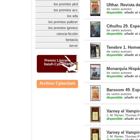
los premios pkd
Ulthar. Revista d
de varios autores
los premios acc
disponible:
añadir al c
los wfa
los premios pulitzer
Cthulhu 29. Espe
los premios ignotus
de varios autores
ciencia ficción
disponible:
añadir al c
fantasía
terror
Tenebre 1. Homen
de varios autores
disponible:
añadir al c
Premio Literario
Xatafi-Cyberdark
Monarquía Hispán
de varios autores
disponible:
añadir al c
Archivo Cyberdark
Barsoom 49. Espe
de varios autores
disponible:
añadir al c
Varney el Vampiro
J. M. Rymer
,
Thomas Pe
disponible:
añadir al c
Varney el Vampiro
J. M. Rymer
,
Thomas Pe
disponible:
añadir al c