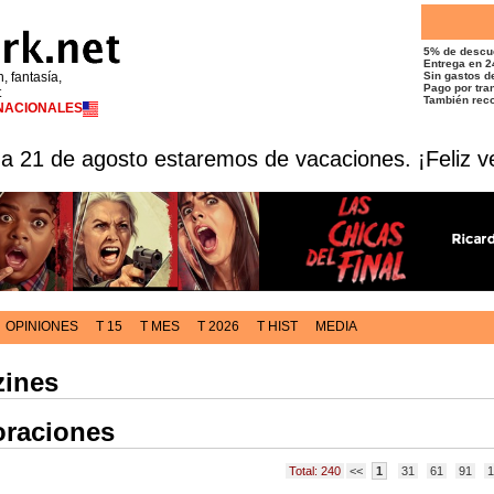
5% de descu
Entrega en 2
n, fantasía,
Sin gastos de
Pago por tran
t
También reco
RNACIONALES
 a 21 de agosto estaremos de vacaciones. ¡Feliz v
OPINIONES
T 15
T MES
T 2026
T HIST
MEDIA
zines
oraciones
Total: 240
<<
1
31
61
91
1