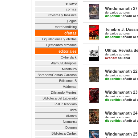
ensayo
Windumanoth 27
cómics
de varios autores
revistas y fanzines
disponible:
añadir al c
juegos
merchandising
Tenebre 3. Dossi
ofertas
de varios autores
disponible:
añadir al c
Liquidaciones y ofertas
Ejemplares firmados
Ulthar. Revista d
editoriales
de varios autores
Cyberdark
avance:
solicitar
Alamut/Bibliópolis
Minotauro
Windumanoth 22
Barsoom/Costas Carcosa
de varios autores
disponible:
añadir al c
Ediciones B
Valdemar
Windumanoth 23
Dilatando Mentes
de varios autores
Biblioteca del Laberinto
disponible:
añadir al c
PRH/Debolsillo
Hidra
Windumanoth 24
Alianza
de varios autores
disponible:
añadir al c
Nocturna
Dolmen
Biblioteca Carfax
Windumanoth 25