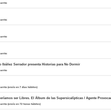
arrito
arrito
arrito
arrito
o Ibáñez Serrador presenta Historias para No Dormir
arrito
arrito
(envío en 7 días hábiles)
eríamos ser Libres. El Álbum de las Supersicalípticas / Agente Provoca
arrito
(envío en 72 horas hábiles)