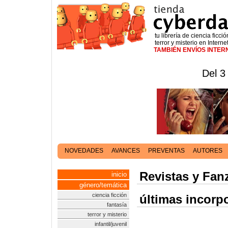
tu librería de ciencia ficció
terror y misterio en Interne
TAMBIÉN ENVÍOS INTE
Del 3
NOVEDADES
AVANCES
PREVENTAS
AUTORES
Revistas y Fan
inicio
género/temática
ciencia ficción
últimas incorp
fantasía
terror y misterio
infantil/juvenil