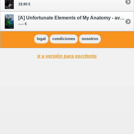
19.90 €
[A] Unfortunate Elements of My Anatomy - avance --/--/26
--.-- €
legal
condiciones
nosotros
ir a versión para escritorio