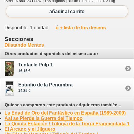
ISBN: 9788412417487 | 186 páginas | Rústica con solapas | 0.31 kg
añadir al carrito
Disponible: 1 unidad
ó + lista de los deseos
Secciones
Dilatando Mentes
Otros productos disponibles del mismo autor
Tentacle Pulp 1
16.15 €
Estudio de la Penumbra
14.25 €
Quienes compraron este producto adquirieron también...
La Edad de Oro del Fantástico en España (1989-2009)
Así se Pierde la Guerra del Tiempo
La Quinta Estación / Trilogía de la Tierra Fragmentada 1
El Arcano y el Jilguero