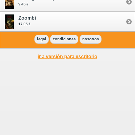
9.45 €
Zoombi
17.05 €
legal
condiciones
nosotros
ir a versión para escritorio