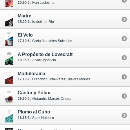
20.90 €
/ Iván Ledesma
Madre
15.20 €
/ Isabel del Río
El Velo
17.10 €
/ Greta Mustieles Salvador
A Propósito de Lovecraft
18.05 €
/ Álvaro Aparicio
Modulorama
17.10 €
/ Francisco Jota-Pérez, Nieves Mories
Cástor y Pólux
26.60 €
/ Alejandro Marcos Ortega
Plomo al Cubo
16.15 €
/ Stark Holborn