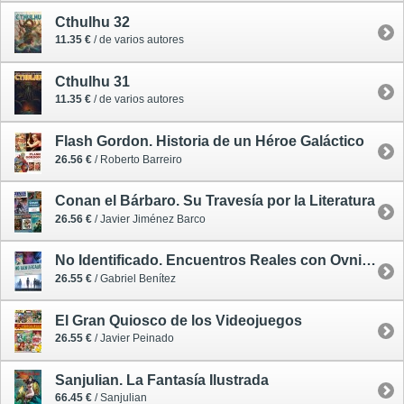
Cthulhu 32
11.35 €
/ de varios autores
Cthulhu 31
11.35 €
/ de varios autores
Flash Gordon. Historia de un Héroe Galáctico
26.56 €
/ Roberto Barreiro
Conan el Bárbaro. Su Travesía por la Literatura
26.56 €
/ Javier Jiménez Barco
No Identificado. Encuentros Reales con Ovnis que Saltaron a la Pantalla
26.55 €
/ Gabriel Benítez
El Gran Quiosco de los Videojuegos
26.55 €
/ Javier Peinado
Sanjulian. La Fantasía Ilustrada
66.45 €
/ Sanjulian