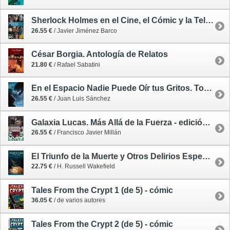
Sherlock Holmes en el Cine, el Cómic y la Televisión
26.55 €
/ Javier Jiménez Barco
César Borgia. Antología de Relatos
21.80 €
/ Rafael Sabatini
En el Espacio Nadie Puede Oír tus Gritos. Todo Sobre la Saga de Alien
26.55 €
/ Juan Luis Sánchez
Galaxia Lucas. Más Allá de la Fuerza - edición ampliada
26.55 €
/ Francisco Javier Millán
El Triunfo de la Muerte y Otros Delirios Espectrales
22.75 €
/ H. Russell Wakefield
Tales From the Crypt 1 (de 5) - cómic
36.05 €
/ de varios autores
Tales From the Crypt 2 (de 5) - cómic