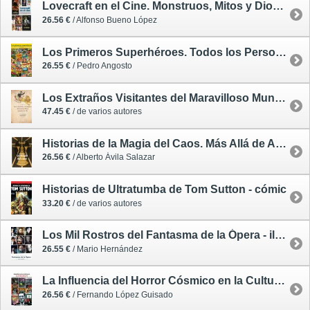
Lovecraft en el Cine. Monstruos, Mitos y Dioses Arcanos
26.56 €
/ Alfonso Bueno López
Los Primeros Superhéroes. Todos los Personajes de la Edad de oro del Cómic Norteamericáno
26.55 €
/ Pedro Angosto
Los Extraños Visitantes del Maravilloso Mundo de Oz
47.45 €
/ de varios autores
Historias de la Magia del Caos. Más Allá de Alan Moore y Grant Morrison
26.56 €
/ Alberto Ávila Salazar
Historias de Ultratumba de Tom Sutton - cómic
33.20 €
/ de varios autores
Los Mil Rostros del Fantasma de la Ópera - ilustrado
26.55 €
/ Mario Hernández
La Influencia del Horror Cósmico en la Cultura Popular / Siempre nos Quedará Lovecraft 1
26.56 €
/ Fernando López Guisado