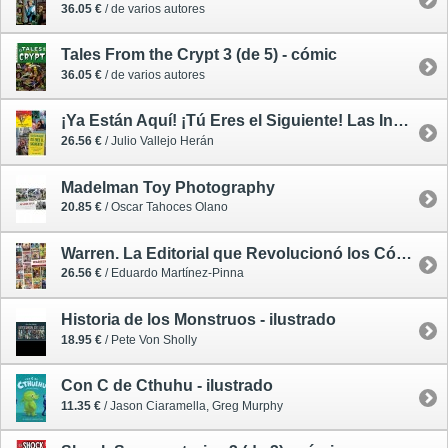
36.05 €
/ de varios autores
Tales From the Crypt 3 (de 5) - cómic
36.05 €
/ de varios autores
¡Ya Están Aquí! ¡Tú Eres el Siguiente! Las Invasiones de Ladrones de Cuerpos en el Cine y la Televisión
26.56 €
/ Julio Vallejo Herán
Madelman Toy Photography
20.85 €
/ Oscar Tahoces Olano
Warren. La Editorial que Revolucionó los Cómics
26.56 €
/ Eduardo Martínez-Pinna
Historia de los Monstruos - ilustrado
18.95 €
/ Pete Von Sholly
Con C de Cthuhu - ilustrado
11.35 €
/ Jason Ciaramella, Greg Murphy