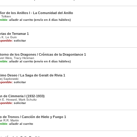
ñor de los Anillos I - La Comunidad del Anillo
 Tolkien
nible:
añadir al carrito
(envío en 4 días hábiles)
rias de Terramar 1
a K. Le Guin
sponible:
solicitar
etorno de los Dragones / Crónicas de la Dragonlance 1
ret Weis
,
Tracy Hickman
nible:
añadir al carrito
(envío en 4 días hábiles)
timo Deseo / La Saga de Geralt de Rivia 1
ej Sapkowski
sponible:
solicitar
n de Cimmeria I (1932-1933)
t E. Howard
,
Mark Schultz
sponible:
solicitar
o de Tronos / Canción de Hielo y Fuego 1
e R.R. Martin
nible:
añadir al carrito