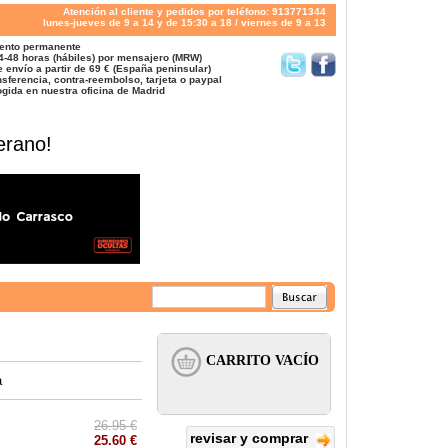
Atención al cliente y pedidos por teléfono: 913771344
lunes-jueves de 9 a 14 y de 15:30 a 18 / viernes de 9 a 13
ento permanente
4-48 horas (hábiles) por mensajero (MRW)
 envío a partir de 69 € (España peninsular)
sferencia, contra-reembolso, tarjeta o paypal
gida en nuestra oficina de Madrid
erano!
a
26.95 €
revisar y comprar
25.60 €