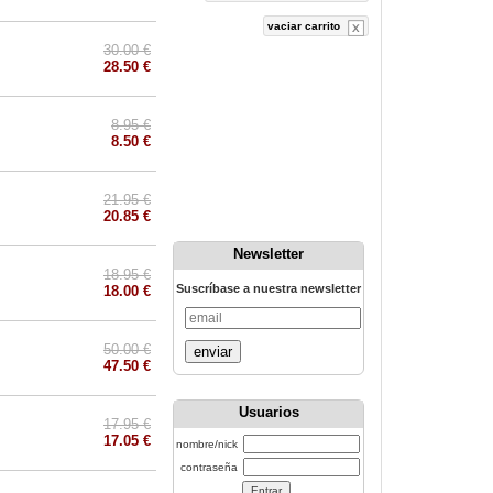
vaciar carrito
30.00 €
28.50 €
8.95 €
8.50 €
21.95 €
20.85 €
Newsletter
18.95 €
Suscríbase a nuestra newsletter
18.00 €
50.00 €
enviar
47.50 €
Usuarios
17.95 €
17.05 €
nombre/nick
contraseña