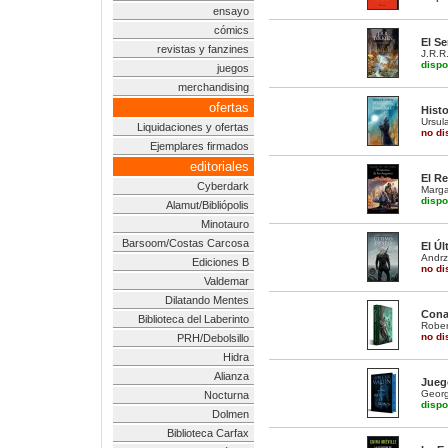
ensayo
cómics
El Se
revistas y fanzines
J.R.R.
dispo
juegos
merchandising
ofertas
Histo
Ursul
Liquidaciones y ofertas
no di
Ejemplares firmados
editoriales
El R
Cyberdark
Marga
dispo
Alamut/Bibliópolis
Minotauro
Barsoom/Costas Carcosa
El Úl
Andrz
Ediciones B
no di
Valdemar
Dilatando Mentes
Cona
Biblioteca del Laberinto
Rober
no di
PRH/Debolsillo
Hidra
Alianza
Jueg
Georg
Nocturna
dispo
Dolmen
Biblioteca Carfax