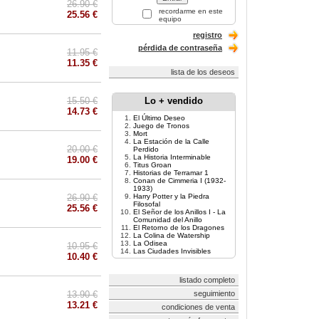
26.90 €
recordarme en este
25.56 €
equipo
registro
pérdida de contraseña
11.95 €
11.35 €
lista de los deseos
15.50 €
Lo + vendido
14.73 €
El Último Deseo
Juego de Tronos
Mort
La Estación de la Calle
20.00 €
Perdido
La Historia Interminable
19.00 €
Titus Groan
Historias de Terramar 1
Conan de Cimmeria I (1932-
1933)
26.90 €
Harry Potter y la Piedra
Filosofal
25.56 €
El Señor de los Anillos I - La
Comunidad del Anillo
El Retorno de los Dragones
La Colina de Watership
La Odisea
10.95 €
Las Ciudades Invisibles
10.40 €
listado completo
13.90 €
seguimiento
13.21 €
condiciones de venta