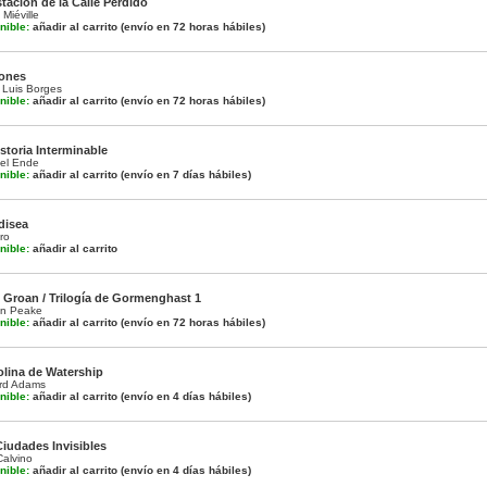
tación de la Calle Perdido
Miéville
nible:
añadir al carrito
(envío en 72 horas hábiles)
iones
 Luis Borges
nible:
añadir al carrito
(envío en 72 horas hábiles)
storia Interminable
el Ende
nible:
añadir al carrito
(envío en 7 días hábiles)
disea
ro
nible:
añadir al carrito
s Groan / Trilogía de Gormenghast 1
yn Peake
nible:
añadir al carrito
(envío en 72 horas hábiles)
olina de Watership
rd Adams
nible:
añadir al carrito
(envío en 4 días hábiles)
Ciudades Invisibles
Calvino
nible:
añadir al carrito
(envío en 4 días hábiles)