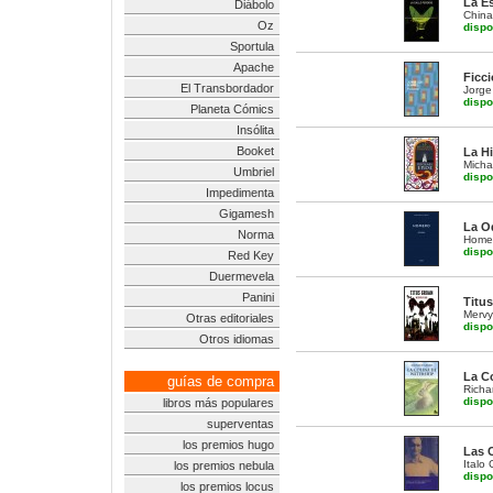
La Es
Diábolo
China 
Oz
dispo
Sportula
Apache
Ficc
El Transbordador
Jorge
dispo
Planeta Cómics
Insólita
Booket
La Hi
Micha
Umbriel
dispo
Impedimenta
Gigamesh
La O
Norma
Home
dispo
Red Key
Duermevela
Panini
Titu
Merv
Otras editoriales
dispo
Otros idiomas
La C
guías de compra
Richa
dispo
libros más populares
superventas
los premios hugo
Las 
Italo 
los premios nebula
dispo
los premios locus