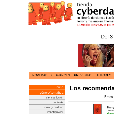
tu librería de ciencia ficció
terror y misterio en Interne
TAMBIÉN ENVÍOS INTE
Del 3
NOVEDADES
AVANCES
PREVENTAS
AUTORES
Los recomendad
inicio
género/temática
Estos 
ciencia ficción
fantasía
terror y misterio
Harry
Joann
infantil/juvenil
dispo