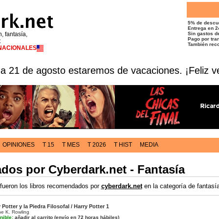
5% de descu
Entrega en 2
n, fantasía,
Sin gastos de
Pago por tran
t
También reco
RNACIONALES
 a 21 de agosto estaremos de vacaciones. ¡Feliz v
OPINIONES
T 15
T MES
T 2026
T HIST
MEDIA
os por Cyberdark.net - Fantasía
fueron los libros recomendados por
cyberdark.net
en la categoría de fantasí
 Potter y la Piedra Filosofal / Harry Potter 1
e K. Rowling
nible:
añadir al carrito
(envío en 72 horas hábiles)