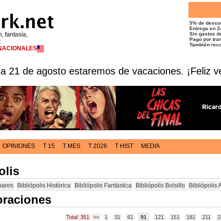
5% de descu
Entrega en 2
n, fantasía,
Sin gastos de
Pago por tran
t
También reco
RNACIONALES
 a 21 de agosto estaremos de vacaciones. ¡Feliz v
OPINIONES
T 15
T MES
T 2026
T HIST
MEDIA
olis
bares
Bibliópolis Histórica
Bibliópolis Fantástica
Bibliópolis Bolsillo
Bibliópolis 
oraciones
Total: 351
<<
1
31
61
91
121
151
181
211
2