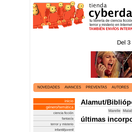
tu librería de ciencia ficció
terror y misterio en Interne
TAMBIÉN ENVÍOS INTE
Del 3
NOVEDADES
AVANCES
PREVENTAS
AUTORES
Alamut/Biblióp
inicio
género/temática
Marelle
Mala
ciencia ficción
últimas incorp
fantasía
terror y misterio
infantil/juvenil