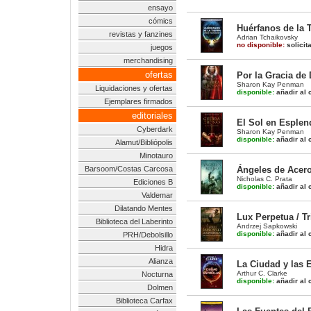
ensayo
cómics
Huérfanos de la T
revistas y fanzines
Adrian Tchaikovsky
no disponible:
solicit
juegos
merchandising
ofertas
Por la Gracia de 
Sharon Kay Penman
Liquidaciones y ofertas
disponible:
añadir al c
Ejemplares firmados
editoriales
El Sol en Esplen
Cyberdark
Sharon Kay Penman
disponible:
añadir al c
Alamut/Bibliópolis
Minotauro
Barsoom/Costas Carcosa
Ángeles de Acero
Nicholas C. Prata
Ediciones B
disponible:
añadir al c
Valdemar
Dilatando Mentes
Lux Perpetua / Tr
Biblioteca del Laberinto
Andrzej Sapkowski
disponible:
añadir al c
PRH/Debolsillo
Hidra
Alianza
La Ciudad y las E
Arthur C. Clarke
Nocturna
disponible:
añadir al c
Dolmen
Biblioteca Carfax