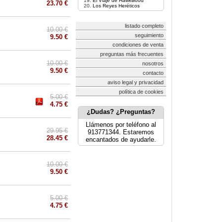
El Viaje de Hawkwood
23.70 €
Los Reyes Heréticos
listado completo
10.00 €
seguimiento
9.50 €
condiciones de venta
preguntas más frecuentes
10.00 €
nosotros
9.50 €
contacto
aviso legal y privacidad
política de cookies
5.00 €
4.75 €
¿Dudas? ¿Preguntas?
Llámenos por teléfono al
29.95 €
913771344. Estaremos
28.45 €
encantados de ayudarle.
10.00 €
9.50 €
5.00 €
4.75 €