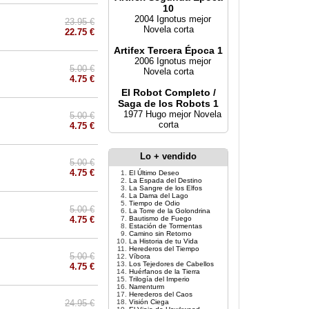
10
2004 Ignotus mejor
23.95 €
Novela corta
22.75 €
Artifex Tercera Época 1
2006 Ignotus mejor
5.00 €
Novela corta
4.75 €
El Robot Completo /
Saga de los Robots 1
1977 Hugo mejor Novela
5.00 €
corta
4.75 €
Lo + vendido
5.00 €
4.75 €
El Último Deseo
La Espada del Destino
La Sangre de los Elfos
La Dama del Lago
Tiempo de Odio
5.00 €
La Torre de la Golondrina
4.75 €
Bautismo de Fuego
Estación de Tormentas
Camino sin Retorno
La Historia de tu Vida
Herederos del Tiempo
5.00 €
Víbora
Los Tejedores de Cabellos
4.75 €
Huérfanos de la Tierra
Trilogía del Imperio
Narrenturm
Herederos del Caos
24.95 €
Visión Ciega