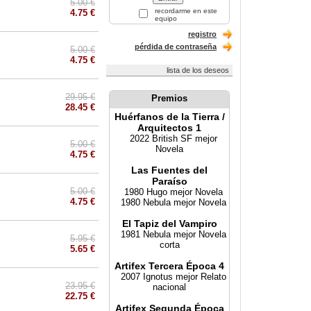
5.00 €
recordarme en este
4.75 €
equipo
registro
pérdida de contraseña
5.00 €
4.75 €
lista de los deseos
29.95 €
Premios
28.45 €
Huérfanos de la Tierra /
Arquitectos 1
2022 British SF mejor
5.00 €
Novela
4.75 €
Las Fuentes del
Paraíso
5.00 €
1980 Hugo mejor Novela
4.75 €
1980 Nebula mejor Novela
El Tapiz del Vampiro
1981 Nebula mejor Novela
5.95 €
corta
5.65 €
Artifex Tercera Época 4
2007 Ignotus mejor Relato
23.95 €
nacional
22.75 €
Artifex Segunda Época