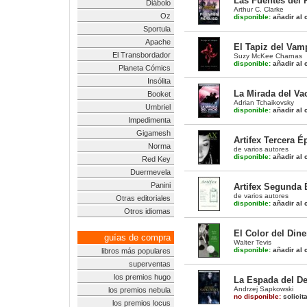
Las Fuentes del P
Diábolo
Arthur C. Clarke
Oz
disponible:
añadir al c
Sportula
Apache
El Tapiz del Vam
El Transbordador
Suzy McKee Charnas
disponible:
añadir al c
Planeta Cómics
Insólita
La Mirada del Vac
Booket
Adrian Tchaikovsky
Umbriel
disponible:
añadir al c
Impedimenta
Gigamesh
Artifex Tercera É
Norma
de varios autores
disponible:
añadir al c
Red Key
Duermevela
Panini
Artifex Segunda 
de varios autores
Otras editoriales
disponible:
añadir al c
Otros idiomas
El Color del Diner
guías de compra
Walter Tevis
disponible:
añadir al c
libros más populares
superventas
los premios hugo
La Espada del Des
Andrzej Sapkowski
los premios nebula
no disponible:
solicit
los premios locus