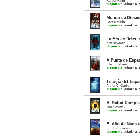
Rafael Marín
disponible:
añadir al c
Mundo de Dioses 
Rafael Marín
disponible:
añadir al c
La Era de Drácula
Kim Newman
disponible:
añadir al c
A Punta de Espad
Ellen Kushner
disponible:
añadir al c
Trilogía del Espa
Arthur C. Clarke
disponible:
añadir al c
El Robot Complet
Isaac Asimov
disponible:
añadir al c
El Año de Nuestr
Steph Swainston
disponible:
añadir al c