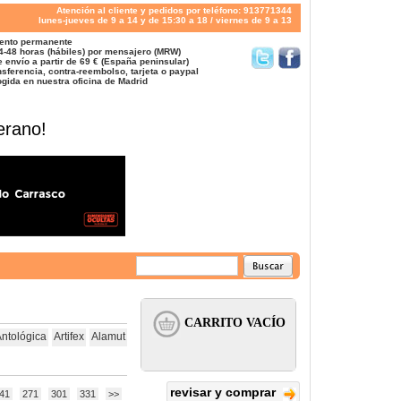
Atención al cliente y pedidos por teléfono: 913771344
lunes-jueves de 9 a 14 y de 15:30 a 18 / viernes de 9 a 13
ento permanente
4-48 horas (hábiles) por mensajero (MRW)
 envío a partir de 69 € (España peninsular)
sferencia, contra-reembolso, tarjeta o paypal
gida en nuestra oficina de Madrid
erano!
Antológica
Artifex
Alamut
revisar y comprar
41
271
301
331
>>