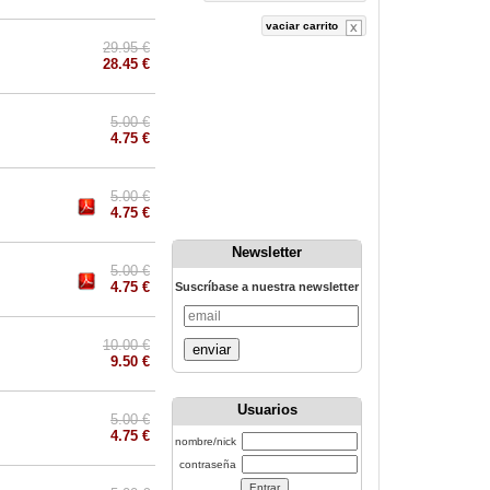
vaciar carrito
29.95 €
28.45 €
5.00 €
4.75 €
5.00 €
4.75 €
Newsletter
5.00 €
4.75 €
Suscríbase a nuestra newsletter
10.00 €
enviar
9.50 €
Usuarios
5.00 €
4.75 €
nombre/nick
contraseña