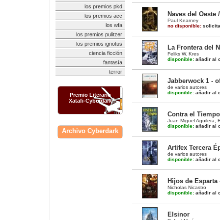
los premios pkd
Naves del Oeste 
los premios acc
Paul Kearney
los wfa
no disponible:
solicit
los premios pulitzer
los premios ignotus
La Frontera del N
ciencia ficción
Feliks W. Kres
disponible:
añadir al c
fantasía
terror
Jabberwock 1 - o
de varios autores
disponible:
añadir al c
Premio Literario
Xatafi-Cyberdark
Contra el Tiempo
Juan Miguel Aguilera
,
R
disponible:
añadir al c
Archivo Cyberdark
Artifex Tercera É
de varios autores
disponible:
añadir al c
Hijos de Esparta
Nicholas Nicastro
disponible:
añadir al c
Elsinor