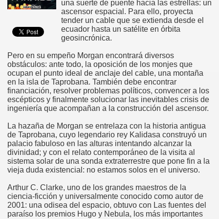
una suerte de puente hacia las estrellas: un
ascensor espacial. Para ello, proyecta
tender un cable que se extienda desde el
ecuador hasta un satélite en órbita
geosincrónica.
Pero en su empeño Morgan encontrará diversos
obstáculos: ante todo, la oposición de los monjes que
ocupan el punto ideal de anclaje del cable, una montaña
en la isla de Taprobana. También debe encontrar
financiación, resolver problemas políticos, convencer a los
escépticos y finalmente solucionar las inevitables crisis de
ingeniería que acompañan a la construcción del ascensor.
La hazaña de Morgan se entrelaza con la historia antigua
de Taprobana, cuyo legendario rey Kalidasa construyó un
palacio fabuloso en las alturas intentando alcanzar la
divinidad; y con el relato contemporáneo de la visita al
sistema solar de una sonda extraterrestre que pone fin a la
vieja duda existencial: no estamos solos en el universo.
Arthur C. Clarke, uno de los grandes maestros de la
ciencia-ficción y universalmente conocido como autor de
2001: una odisea del espacio, obtuvo con Las fuentes del
paraíso los premios Hugo y Nebula, los más importantes