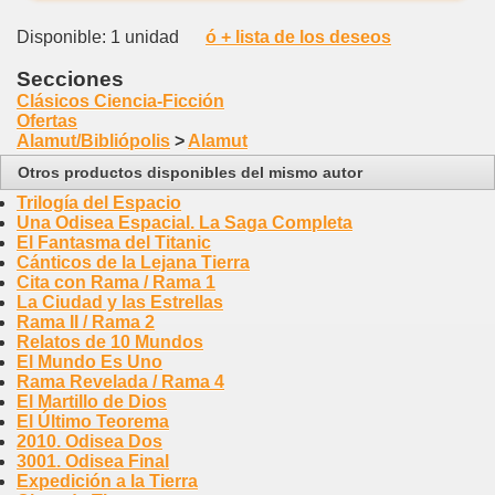
Disponible: 1 unidad
ó + lista de los deseos
Secciones
Clásicos Ciencia-Ficción
Ofertas
Alamut/Bibliópolis
>
Alamut
Otros productos disponibles del mismo autor
Trilogía del Espacio
Una Odisea Espacial. La Saga Completa
El Fantasma del Titanic
Cánticos de la Lejana Tierra
Cita con Rama / Rama 1
La Ciudad y las Estrellas
Rama II / Rama 2
Relatos de 10 Mundos
El Mundo Es Uno
Rama Revelada / Rama 4
El Martillo de Dios
El Último Teorema
2010. Odisea Dos
3001. Odisea Final
Expedición a la Tierra