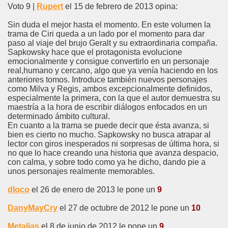
Voto 9 |
Rupert
el 15 de febrero de 2013 opina:
Sin duda el mejor hasta el momento. En este volumen la
trama de Ciri queda a un lado por el momento para dar
paso al viaje del brujo Geralt y su extraordinaria compaña.
Sapkowsky hace que el protagonista evolucione
emocionalmente y consigue convertirlo en un personaje
real,humano y cercano, algo que ya venía haciendo en los
anteriores tomos. Introduce también nuevos personajes
como Milva y Regis, ambos excepcionalmente definidos,
especialmente la primera, con la que el autor demuestra su
maestría a la hora de escribir diálogos enfocados en un
determinado ámbito cultural.
En cuanto a la trama se puede decir que ésta avanza, si
bien es cierto no mucho. Sapkowsky no busca atrapar al
lector con giros inesperados ni sorpresas de última hora, si
no que lo hace creando una historia que avanza despacio,
con calma, y sobre todo como ya he dicho, dando pie a
unos personajes realmente memorables.
dloco
el 26 de enero de 2013 le pone un
9
DanyMayCry
el 27 de octubre de 2012 le pone un
10
Metaljas
el 8 de junio de 2012 le pone un
9