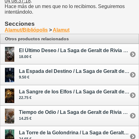
04 08:37:18
.
Hace más de un mes que no lo recibimos. Seguiremos
intentándolo.
Secciones
Alamut/Bibliópolis
>
Alamut
Otros productos relacionados
El Último Deseo / La Saga de Geralt de Rivia 1 - rústica - artifex
18.00 €
La Espada del Destino / La Saga de Geralt de Rivia 2 - tapa dura - oferta - segunda mano
9.50 €
La Sangre de los Elfos / La Saga de Geralt de Rivia 3 - tapa dura
22.75 €
Tiempo de Odio / La Saga de Geralt de Rivia 4 - rústica - artifex - oferta - segunda mano
14.25 €
La Torre de la Golondrina / La Saga de Geralt de Rivia 6 - tapa dura
24.65 €