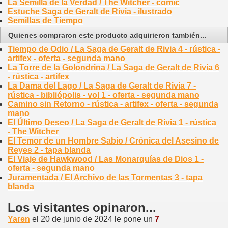
La Semilla de la Verdad / The Witcher - cómic
Estuche Saga de Geralt de Rivia - ilustrado
Semillas de Tiempo
Quienes compraron este producto adquirieron también...
Tiempo de Odio / La Saga de Geralt de Rivia 4 - rústica -
artifex - oferta - segunda mano
La Torre de la Golondrina / La Saga de Geralt de Rivia 6
- rústica - artifex
La Dama del Lago / La Saga de Geralt de Rivia 7 -
rústica - bibliópolis - vol 1 - oferta - segunda mano
Camino sin Retorno - rústica - artifex - oferta - segunda
mano
El Último Deseo / La Saga de Geralt de Rivia 1 - rústica
- The Witcher
El Temor de un Hombre Sabio / Crónica del Asesino de
Reyes 2 - tapa blanda
El Viaje de Hawkwood / Las Monarquías de Dios 1 -
oferta - segunda mano
Juramentada / El Archivo de las Tormentas 3 - tapa
blanda
Los visitantes opinaron...
Yaren
el 20 de junio de 2024 le pone un
7