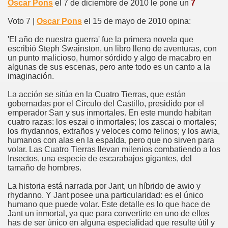
Oscar Pons
el 7 de diciembre de 2010 le pone un
7
Voto 7 |
Oscar Pons
el 15 de mayo de 2010 opina:
'El año de nuestra guerra' fue la primera novela que
escribió Steph Swainston, un libro lleno de aventuras, con
un punto malicioso, humor sórdido y algo de macabro en
algunas de sus escenas, pero ante todo es un canto a la
imaginación.
La acción se sitúa en la Cuatro Tierras, que están
gobernadas por el Círculo del Castillo, presidido por el
emperador San y sus inmortales. En este mundo habitan
cuatro razas: los eszai o inmortales; los zascai o mortales;
los rhydannos, extraños y veloces como felinos; y los awia,
humanos con alas en la espalda, pero que no sirven para
volar. Las Cuatro Tierras llevan milenios combatiendo a los
Insectos, una especie de escarabajos gigantes, del
tamaño de hombres.
La historia está narrada por Jant, un híbrido de awio y
rhydanno. Y Jant posee una particularidad: es el único
humano que puede volar. Este detalle es lo que hace de
Jant un inmortal, ya que para convertirte en uno de ellos
has de ser único en alguna especialidad que resulte útil y