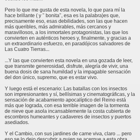
Pero lo que me gusta de esta novela, lo que para mí la
hace brillante ( y " bonita", esa es la palabra)es que,
precisamente eso, esas debilidades, son las que hacen
más queribles, más admirables, más cercanos y
maravillosos, a los inmortales protagonistas, las que los
convierten en auténticos heroes y, finalmente, y gracias a
un extraordinario esfuerzo, en paradójicos salvadores de
Las Cuatro Tierras...
...Y las que convierten esta novela en una gozada de leer,
que transmite generosidad, disfrute, alegría de vivir, una
buena dosis de sana humildad y la impagable sensación
del don único, supremo, que es estar vivo.
Y luego está el escenario: Las batallas con los insectos
son impresionantes y sí, bellísimas y cinematográficas, y la
sensación de acabamiento apocalíptico del Reino está
más que lograda, con esa terrible imagen de la tormenta
de nieve que asola incansablemente la costa cubierta de
escombros humeantes y cadaveres de insectos y puertos
asediados.
Y el Cambio, con sus jardines de carne viva, claro ... pero
eso se lo dejo descubrir a quien se acerque a esta obra.