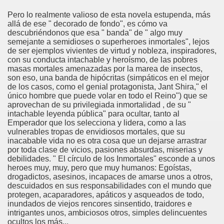
Pero lo realmente valioso de esta novela estupenda, más
allá de ese " decorado de fondo", es cómo va
descubriéndonos que esa " banda" de " algo muy
semejante a semidioses o superheroes inmortales", lejos
de ser ejemplos vivientes de virtud y nobleza, inspiradores,
con su conducta intachable y heroísmo, de las pobres
masas mortales amenazadas por la marea de insectos,
son eso, una banda de hipócritas (simpáticos en el mejor
de los casos, como el genial protagonista, Jant Shira," el
único hombre que puede volar en todo el Reino") que se
aprovechan de su privilegiada inmortalidad , de su "
intachable leyenda pública" para ocultar, tanto al
Emperador que los selecciona y lidera, como a las
vulnerables tropas de envidiosos mortales, que su
inacabable vida no es otra cosa que un dejarse arrastrar
por toda clase de vicios, pasiones absurdas, miserias y
debilidades. " El círculo de los Inmortales" esconde a unos
heroes muy, muy, pero que muy humanos: Egoístas,
drogadictos, asesinos, incapaces de amarse unos a otros,
descuidados en sus responsabilidades con el mundo que
protegen, acaparadores, apáticos y asqueados de todo,
inundados de viejos rencores sinsentido, traidores e
intrigantes unos, ambiciosos otros, simples delincuentes
ocultos los más...