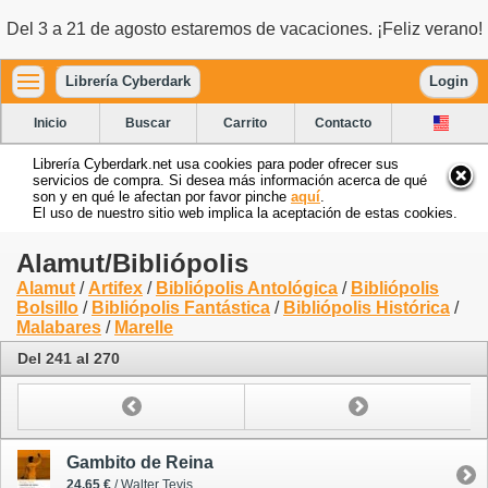
Del 3 a 21 de agosto estaremos de vacaciones. ¡Feliz verano!
Librería Cyberdark
Login
Inicio
Buscar
Carrito
Contacto
Librería Cyberdark.net usa cookies para poder ofrecer sus
servicios de compra. Si desea más información acerca de qué
son y en qué le afectan por favor pinche
aquí
.
El uso de nuestro sitio web implica la aceptación de estas cookies.
Alamut/Bibliópolis
Alamut
/
Artifex
/
Bibliópolis Antológica
/
Bibliópolis
Bolsillo
/
Bibliópolis Fantástica
/
Bibliópolis Histórica
/
Malabares
/
Marelle
Del 241 al 270
Gambito de Reina
24.65 €
/ Walter Tevis