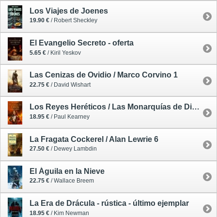
Los Viajes de Joenes
19.90 €
/ Robert Sheckley
El Evangelio Secreto - oferta
5.65 €
/ Kiril Yeskov
Las Cenizas de Ovidio / Marco Corvino 1
22.75 €
/ David Wishart
Los Reyes Heréticos / Las Monarquías de Dios 2
18.95 €
/ Paul Kearney
La Fragata Cockerel / Alan Lewrie 6
27.50 €
/ Dewey Lambdin
El Águila en la Nieve
22.75 €
/ Wallace Breem
La Era de Drácula - rústica - último ejemplar
18.95 €
/ Kim Newman