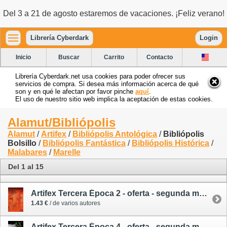
Del 3 a 21 de agosto estaremos de vacaciones. ¡Feliz verano!
Librería Cyberdark
Login
Inicio
Buscar
Carrito
Contacto
Librería Cyberdark.net usa cookies para poder ofrecer sus
servicios de compra. Si desea más información acerca de qué
son y en qué le afectan por favor pinche
aquí
.
El uso de nuestro sitio web implica la aceptación de estas cookies.
Alamut/Bibliópolis
Alamut
/
Artifex
/
Bibliópolis Antológica
/
Bibliópolis
Bolsillo
/
Bibliópolis Fantástica
/
Bibliópolis Histórica
/
Malabares
/
Marelle
Del 1 al 15
Artifex Tercera Época 2 - oferta - segunda mano
1.43 €
/ de varios autores
Artifex Tercera Época 4 - oferta - segunda mano