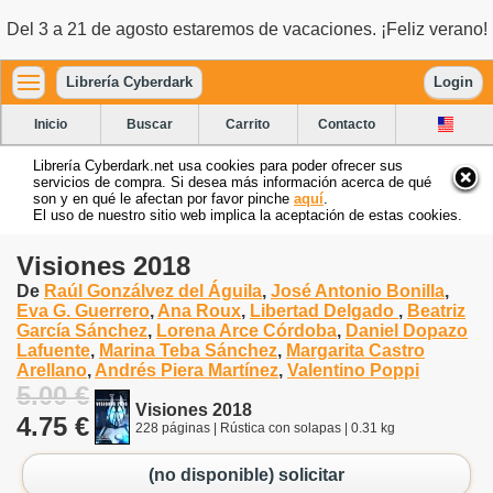
Del 3 a 21 de agosto estaremos de vacaciones. ¡Feliz verano!
Librería Cyberdark
Login
Inicio
Buscar
Carrito
Contacto
Librería Cyberdark.net usa cookies para poder ofrecer sus
servicios de compra. Si desea más información acerca de qué
son y en qué le afectan por favor pinche
aquí
.
El uso de nuestro sitio web implica la aceptación de estas cookies.
Visiones 2018
De
Raúl Gonzálvez del Águila
,
José Antonio Bonilla
,
Eva G. Guerrero
,
Ana Roux
,
Libertad Delgado
,
Beatriz
García Sánchez
,
Lorena Arce Córdoba
,
Daniel Dopazo
Lafuente
,
Marina Teba Sánchez
,
Margarita Castro
Arellano
,
Andrés Piera Martínez
,
Valentino Poppi
5.00 €
Visiones 2018
4.75 €
228 páginas | Rústica con solapas | 0.31 kg
(no disponible) solicitar