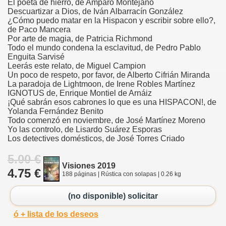
El poeta de hierro, de Amparo Montejano
Descuartizar a Dios, de Iván Albarracín González
¿Cómo puedo matar en la Hispacon y escribir sobre ello?,
de Paco Mancera
Por arte de magia, de Patricia Richmond
Todo el mundo condena la esclavitud, de Pedro Pablo
Enguita Sarvisé
Leerás este relato, de Miguel Campion
Un poco de respeto, por favor, de Alberto Cifrián Miranda
La paradoja de Lightmoon, de Irene Robles Martínez
IGNOTUS de, Enrique Montiel de Arnáiz
¡Qué sabrán esos cabrones lo que es una HISPACON!, de
Yolanda Fernández Benito
Todo comenzó en noviembre, de José Martínez Moreno
Yo las controlo, de Lisardo Suárez Esporas
Los detectives domésticos, de José Torres Criado
5.00 €
Visiones 2019
4.75 €
188 páginas | Rústica con solapas | 0.26 kg
(no disponible) solicitar
ó + lista de los deseos