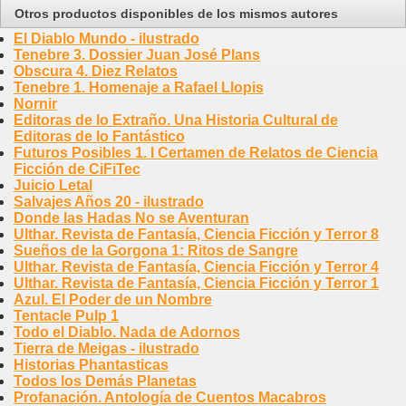
Otros productos disponibles de los mismos autores
El Diablo Mundo - ilustrado
Tenebre 3. Dossier Juan José Plans
Obscura 4. Diez Relatos
Tenebre 1. Homenaje a Rafael Llopis
Nornir
Editoras de lo Extraño. Una Historia Cultural de
Editoras de lo Fantástico
Futuros Posibles 1. I Certamen de Relatos de Ciencia
Ficción de CiFiTec
Juicio Letal
Salvajes Años 20 - ilustrado
Donde las Hadas No se Aventuran
Ulthar. Revista de Fantasía, Ciencia Ficción y Terror 8
Sueños de la Gorgona 1: Ritos de Sangre
Ulthar. Revista de Fantasía, Ciencia Ficción y Terror 4
Ulthar. Revista de Fantasía, Ciencia Ficción y Terror 1
Azul. El Poder de un Nombre
Tentacle Pulp 1
Todo el Diablo. Nada de Adornos
Tierra de Meigas - ilustrado
Historias Phantasticas
Todos los Demás Planetas
Profanación. Antología de Cuentos Macabros