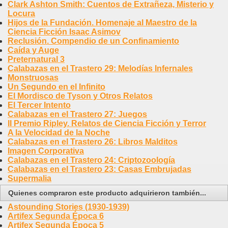
Clark Ashton Smith: Cuentos de Extrañeza, Misterio y
Locura
Hijos de la Fundación. Homenaje al Maestro de la
Ciencia Ficción Isaac Asimov
Reclusión. Compendio de un Confinamiento
Caída y Auge
Preternatural 3
Calabazas en el Trastero 29: Melodías Infernales
Monstruosas
Un Segundo en el Infinito
El Mordisco de Tyson y Otros Relatos
El Tercer Intento
Calabazas en el Trastero 27: Juegos
II Premio Ripley. Relatos de Ciencia Ficción y Terror
A la Velocidad de la Noche
Calabazas en el Trastero 26: Libros Malditos
Imagen Corporativa
Calabazas en el Trastero 24: Criptozoología
Calabazas en el Trastero 23: Casas Embrujadas
Supermalia
Quienes compraron este producto adquirieron también...
Astounding Stories (1930-1939)
Artifex Segunda Época 6
Artifex Segunda Época 5