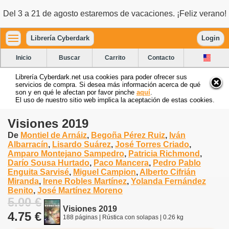
Del 3 a 21 de agosto estaremos de vacaciones. ¡Feliz verano!
Librería Cyberdark
Login
Inicio
Buscar
Carrito
Contacto
Librería Cyberdark.net usa cookies para poder ofrecer sus
servicios de compra. Si desea más información acerca de qué
son y en qué le afectan por favor pinche
aquí
.
El uso de nuestro sitio web implica la aceptación de estas cookies.
Visiones 2019
De
Montiel de Arnáiz
,
Begoña Pérez Ruiz
,
Iván
Albarracín
,
Lisardo Suárez
,
José Torres Criado
,
Amparo Montejano Sampedro
,
Patricia Richmond
,
Darío Sousa Hurtado
,
Paco Mancera
,
Pedro Pablo
Enguita Sarvisé
,
Miguel Campion
,
Alberto Cifrián
Miranda
,
Irene Robles Martínez
,
Yolanda Fernández
Benito
,
José Martínez Moreno
5.00 €
Visiones 2019
4.75 €
188 páginas | Rústica con solapas | 0.26 kg