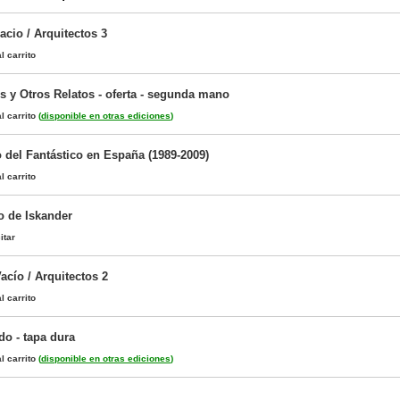
cio / Arquitectos 3
l carrito
s y Otros Relatos - oferta - segunda mano
l carrito
(
disponible en otras ediciones
)
 del Fantástico en España (1989-2009)
l carrito
o de Iskander
itar
acío / Arquitectos 2
l carrito
o - tapa dura
l carrito
(
disponible en otras ediciones
)