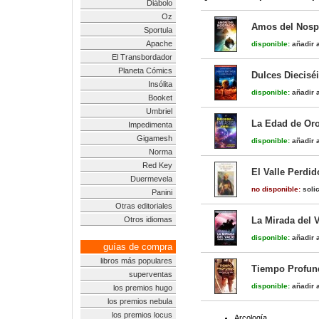
Diábolo
Oz
Amos del Nospa
Sportula
Apache
disponible:
añadir a
El Transbordador
Planeta Cómics
Dulces Dieciséi
Insólita
disponible:
añadir a
Booket
Umbriel
La Edad de Oro
Impedimenta
Gigamesh
disponible:
añadir a
Norma
Red Key
El Valle Perdid
Duermevela
no disponible:
solic
Panini
Otras editoriales
Otros idiomas
La Mirada del V
disponible:
añadir a
guías de compra
libros más populares
Tiempo Profund
superventas
disponible:
añadir a
los premios hugo
los premios nebula
los premios locus
Arcología