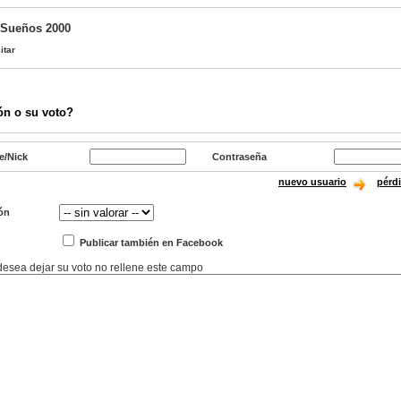
 Sueños 2000
itar
ón o su voto?
e/Nick
Contraseña
nuevo usuario
pérd
ón
Publicar también en Facebook
 desea dejar su voto no rellene este campo