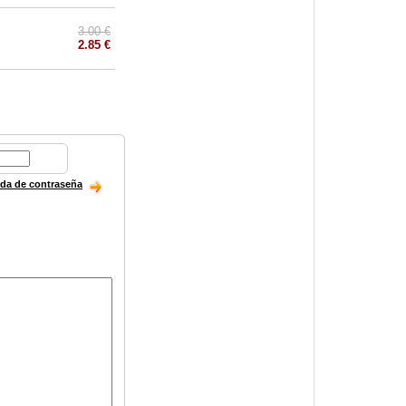
3.00 €
2.85 €
ida de contraseña