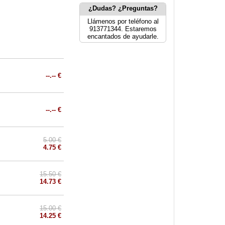
¿Dudas? ¿Preguntas?
Llámenos por teléfono al
913771344. Estaremos
encantados de ayudarle.
--.-- €
--.-- €
5.00 €
4.75 €
15.50 €
14.73 €
15.00 €
14.25 €