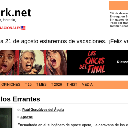
5% de descu
Entrega en 2
n, fantasía,
Sin gastos de
Pago por tran
t
También reco
RNACIONALES
 a 21 de agosto estaremos de vacaciones. ¡Feliz v
OPINIONES
T 15
T MES
T 2026
T HIST
MEDIA
los Errantes
de
Raúl Gonzálvez del Águila
>
Apache
Encuadrada en el subgénero de space opera, La caravana de los er