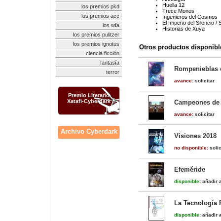
Huella 12
los premios pkd
Trece Monos
los premios acc
Ingenieros del Cosmos
El Imperio del Silencio /
los wfa
Historias de Xuya
los premios pulitzer
los premios ignotus
Otros productos disponibl
ciencia ficción
fantasía
Rompenieblas 
terror
avance:
solicitar
Premio Literario
Xatafi-Cyberdark
Campeones de
avance:
solicitar
Archivo Cyberdark
Visiones 2018
no disponible:
solic
Efeméride
disponible:
añadir a
La Tecnología 
disponible:
añadir a