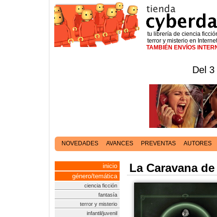
tu librería de ciencia ficció
terror y misterio en Interne
TAMBIÉN ENVÍOS INTE
Del 3
NOVEDADES
AVANCES
PREVENTAS
AUTORES
La Caravana de 
inicio
género/temática
ciencia ficción
fantasía
terror y misterio
infantil/juvenil