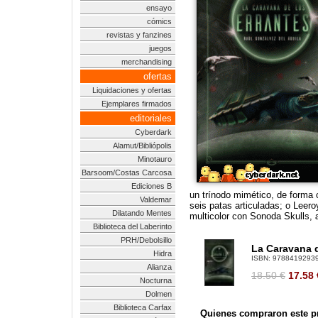
ensayo
cómics
revistas y fanzines
juegos
merchandising
ofertas
Liquidaciones y ofertas
Ejemplares firmados
editoriales
Cyberdark
Alamut/Bibliópolis
Minotauro
Barsoom/Costas Carcosa
Ediciones B
un trínodo mimético, de forma 
Valdemar
seis patas articuladas; o Leer
Dilatando Mentes
multicolor con Sonoda Skulls, 
Biblioteca del Laberinto
PRH/Debolsillo
La Caravana d
Hidra
ISBN:
9788419293
Alianza
18.50 €
17.58
Nocturna
Dolmen
Biblioteca Carfax
Quienes compraron este pr