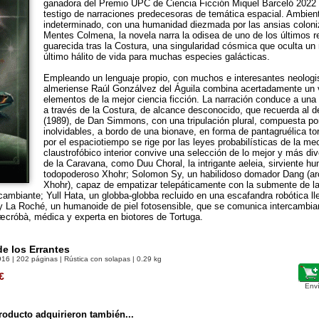
ganadora del Premio UPC de Ciencia Ficción Miquel Barceló 2022
testigo de narraciones predecesoras de temática espacial. Ambien
indeterminado, con una humanidad diezmada por las ansias coloni
Mentes Colmena, la novela narra la odisea de uno de los últimos re
guarecida tras la Costura, una singularidad cósmica que oculta un
último hálito de vida para muchas especies galácticas.
Empleando un lenguaje propio, con muchos e interesantes neologi
almeriense Raúl Gonzálvez del Águila combina acertadamente un 
elementos de la mejor ciencia ficción. La narración conduce a una s
a través de la Costura, de alcance desconocido, que recuerda al d
(1989), de Dan Simmons, con una tripulación plural, compuesta po
inolvidables, a bordo de una bionave, en forma de pantagruélica t
por el espaciotiempo se rige por las leyes probabilísticas de la m
claustrofóbico interior convive una selección de lo mejor y más div
de la Caravana, como Duu Choral, la intrigante aeleia, sirviente h
todopoderoso Xhohr; Solomon Sy, un habilidoso domador Dang (ar
Xhohr), capaz de empatizar telepáticamente con la submente de la
cambiante; Yull Hata, un globba-globba recluido en una escafandra robótica l
oy La Roché, un humanoide de piel fotosensible, que se comunica intercambia
æcróbà, médica y experta en biotores de Tortuga.
e los Errantes
916
| 202 páginas | Rústica con solapas | 0.29 kg
€
Env
oducto adquirieron también...