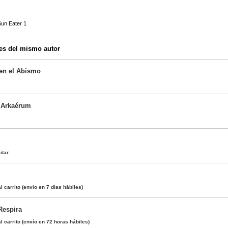
 Sun Eater 1
es del mismo autor
en el Abismo
 Arkaérum
itar
l carrito
(envío en 7 días hábiles)
Respira
l carrito
(envío en 72 horas hábiles)