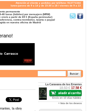
Atención al cliente y pedidos por teléfono: 913771344
lunes-jueves de 9 a 14 y de 15:30 a 18 / viernes de 9 a 13
ento permanente
4-48 horas (hábiles) por mensajero (MRW)
 envío a partir de 69 € (España peninsular)
sferencia, contra-reembolso, tarjeta o paypal
gida en nuestra oficina de Madrid
erano!
La Caravana de los Errantes
18.50 €
17.58 €
Envío en 10 días hábiles
+ lista de los deseos
rantes, la obra