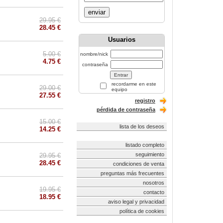
enviar
29.95 €
28.45 €
Usuarios
5.00 €
nombre/nick
4.75 €
contraseña
recordarme en este
29.00 €
equipo
27.55 €
registro
pérdida de contraseña
15.00 €
lista de los deseos
14.25 €
listado completo
seguimiento
29.95 €
28.45 €
condiciones de venta
preguntas más frecuentes
nosotros
19.95 €
contacto
18.95 €
aviso legal y privacidad
política de cookies