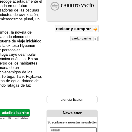
 recoge acertadamente el
tada en un futuro
zadoras de las oscuras
ductos de civilización,
 microcosmos plural, un
revisar y comprar
smos, la novela del
variado elenco de
vaciar carrito
uerte de viaje iniciático
e la exitosa Hyperion
r personajes
ortuga cuyo deambular
ecánica cuántica. En su
erso de los habitantes
umana de un
chienemigos de los
 Tortuga; Tank Fujikawa,
lena de agua, dotada de
ndo ráfagas de luz
ciencia ficción
Newsletter
ío en 10 días hábiles
Suscríbase a nuestra newsletter