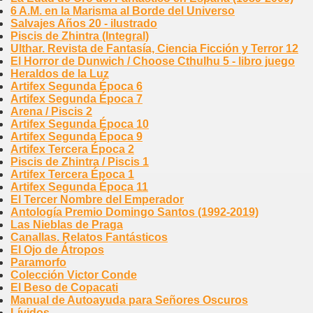
6 A.M. en la Marisma al Borde del Universo
Salvajes Años 20 - ilustrado
Piscis de Zhintra (Integral)
Ulthar. Revista de Fantasía, Ciencia Ficción y Terror 12
El Horror de Dunwich / Choose Cthulhu 5 - libro juego
Heraldos de la Luz
Artifex Segunda Época 6
Artifex Segunda Época 7
Arena / Piscis 2
Artifex Segunda Época 10
Artifex Segunda Época 9
Artifex Tercera Época 2
Piscis de Zhintra / Piscis 1
Artifex Tercera Época 1
Artifex Segunda Época 11
El Tercer Nombre del Emperador
Antología Premio Domingo Santos (1992-2019)
Las Nieblas de Praga
Canallas. Relatos Fantásticos
El Ojo de Átropos
Paramorfo
Colección Victor Conde
El Beso de Copacati
Manual de Autoayuda para Señores Oscuros
Lívidos