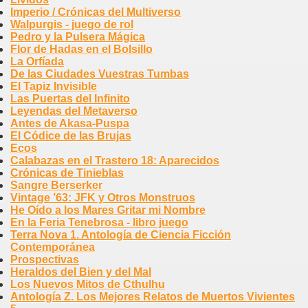
Imperio / Crónicas del Multiverso
Walpurgis - juego de rol
Pedro y la Pulsera Mágica
Flor de Hadas en el Bolsillo
La Orfíada
De las Ciudades Vuestras Tumbas
El Tapiz Invisible
Las Puertas del Infinito
Leyendas del Metaverso
Antes de Akasa-Puspa
El Códice de las Brujas
Ecos
Calabazas en el Trastero 18: Aparecidos
Crónicas de Tinieblas
Sangre Berserker
Vintage ’63: JFK y Otros Monstruos
He Oído a los Mares Gritar mi Nombre
En la Feria Tenebrosa - libro juego
Terra Nova 1. Antología de Ciencia Ficción
Contemporánea
Prospectivas
Heraldos del Bien y del Mal
Los Nuevos Mitos de Cthulhu
Antología Z. Los Mejores Relatos de Muertos Vivientes