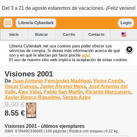
Del 3 a 21 de agosto estaremos de vacaciones. ¡Feliz verano!
Librería Cyberdark
Login
Inicio
Buscar
Carrito
Contacto
Librería Cyberdark.net usa cookies para poder ofrecer sus
servicios de compra. Si desea más información acerca de qué
son y en qué le afectan por favor pinche
aquí
.
El uso de nuestro sitio web implica la aceptación de estas cookies.
Visiones 2001
De
Juan Antonio Fernández Madrigal
,
Víctor Conde
,
Oscar Cuevas
,
Javier Álvarez Mesa
,
José Antonio del
Valle
,
Alex Vidal
,
Pablo San Martín
,
Ricardo Manzanaro
,
Xavier Riesco Riquelme
,
Sergio Azlor
9.00 €
8.55 €
Visiones 2001 - últimos ejemplares
ISBN: 9788492336685 | 160 páginas | Rústica con solapas | 0.22 kg