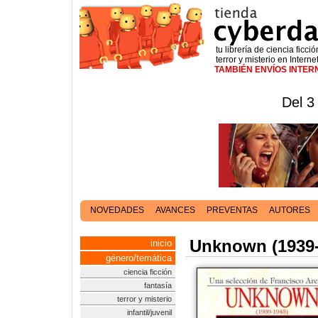
tu librería de ciencia ficció
terror y misterio en Interne
TAMBIÉN ENVÍOS INTE
Del 3
NOVEDADES
AVANCES
PREVENTAS
AUTORES
Unknown (1939-
inicio
género/temática
ciencia ficción
fantasía
terror y misterio
infantil/juvenil