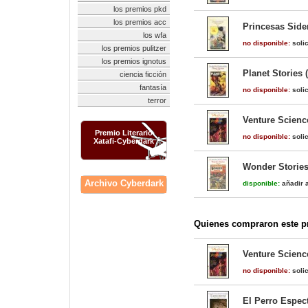
los premios pkd
los premios acc
Princesas Side
los wfa
no disponible:
solic
los premios pulitzer
los premios ignotus
Planet Stories 
ciencia ficción
fantasía
no disponible:
solic
terror
Venture Science
Premio Literario
no disponible:
solic
Xatafi-Cyberdark
Wonder Stories
Archivo Cyberdark
disponible:
añadir a
Quienes compraron este pr
Venture Science
no disponible:
solic
El Perro Espect