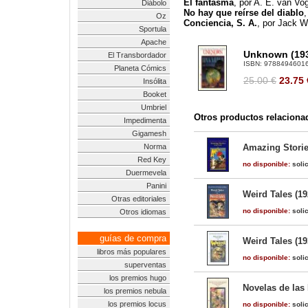
El fantasma
, por A. E. van Vog
Diábolo
No hay que reírse del diablo
,
Oz
Conciencia, S. A.
, por Jack W
Sportula
Apache
Unknown (193
El Transbordador
ISBN:
9788494601
Planeta Cómics
25.00 €
23.75
Insólita
Booket
Umbriel
Otros productos relaciona
Impedimenta
Gigamesh
Norma
Amazing Storie
Red Key
no disponible:
solic
Duermevela
Panini
Weird Tales (19
Otras editoriales
no disponible:
solic
Otros idiomas
guías de compra
Weird Tales (19
libros más populares
no disponible:
solic
superventas
los premios hugo
Novelas de las
los premios nebula
los premios locus
no disponible:
solic