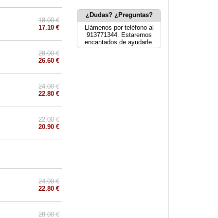
¿Dudas? ¿Preguntas?
18.00 €
17.10 €
Llámenos por teléfono al
913771344. Estaremos
encantados de ayudarle.
28.00 €
26.60 €
24.00 €
22.80 €
22.00 €
20.90 €
24.00 €
22.80 €
28.00 €