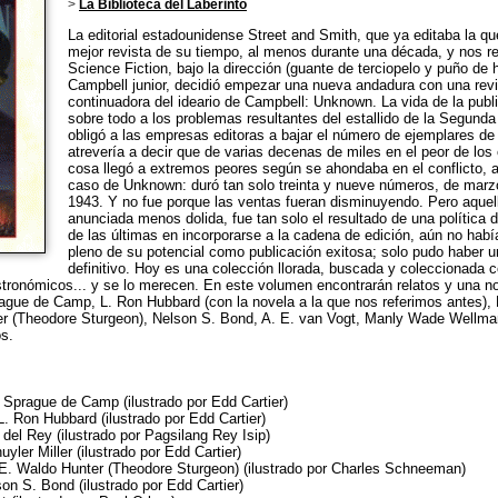
>
La Biblioteca del Laberinto
La editorial estadounidense Street and Smith, que ya editaba la q
mejor revista de su tiempo, al menos durante una década, y nos r
Science Fiction, bajo la dirección (guante de terciopelo y puño de
Campbell junior, decidió empezar una nueva andadura con una rev
continuadora del ideario de Campbell: Unknown. La vida de la publi
sobre todo a los problemas resultantes del estallido de la Segund
obligó a las empresas editoras a bajar el número de ejemplares de
atrevería a decir que de varias decenas de miles en el peor de los
cosa llegó a extremos peores según se ahondaba en el conflicto, a 
caso de Unknown: duró tan solo treinta y nueve números, de marz
1943. Y no fue porque las ventas fueran disminuyendo. Pero aquel
anunciada menos dolida, fue tan solo el resultado de una política d
de las últimas en incorporarse a la cadena de edición, aún no habí
pleno de su potencial como publicación exitosa; solo pudo haber un
definitivo. Hoy es una colección llorada, buscada y coleccionada 
tronómicos... y se lo merecen. En este volumen encontrarán relatos y una n
ague de Camp, L. Ron Hubbard (con la novela a la que nos referimos antes), L
ter (Theodore Sturgeon), Nelson S. Bond, A. E. van Vogt, Manly Wade Wellma
s.
. Sprague de Camp (ilustrado por Edd Cartier)
 L. Ron Hubbard (ilustrado por Edd Cartier)
r del Rey (ilustrado por Pagsilang Rey Isip)
uyler Miller (ilustrado por Edd Cartier)
 E. Waldo Hunter (Theodore Sturgeon) (ilustrado por Charles Schneeman)
son S. Bond (ilustrado por Edd Cartier)