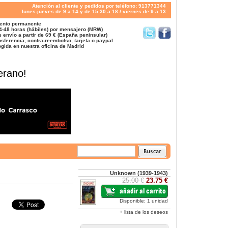
Atención al cliente y pedidos por teléfono: 913771344
lunes-jueves de 9 a 14 y de 15:30 a 18 / viernes de 9 a 13
ento permanente
4-48 horas (hábiles) por mensajero (MRW)
 envío a partir de 69 € (España peninsular)
sferencia, contra-reembolso, tarjeta o paypal
gida en nuestra oficina de Madrid
erano!
Unknown (1939-1943)
25.00 €
23.75 €
Disponible: 1 unidad
+ lista de los deseos