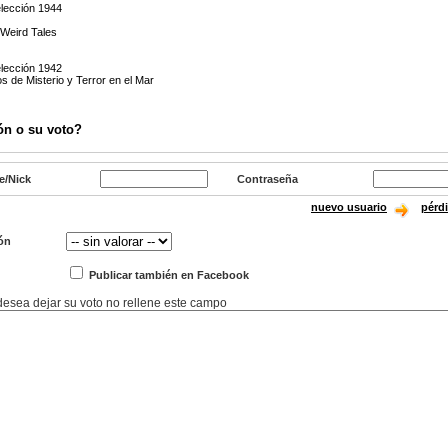
elección 1944
)
 Weird Tales
elección 1942
s de Misterio y Terror en el Mar
ón o su voto?
e/Nick
Contraseña
nuevo usuario
pérd
ón
Publicar también en Facebook
 desea dejar su voto no rellene este campo