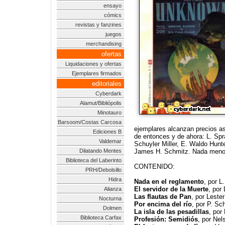
ensayo
cómics
revistas y fanzines
juegos
merchandising
ofertas
Liquidaciones y ofertas
Ejemplares firmados
editoriales
Cyberdark
Alamut/Bibliópolis
Minotauro
Barsoom/Costas Carcosa
ejemplares alcanzan precios as
Ediciones B
de entonces y de ahora: L. Spr
Valdemar
Schuyler Miller, E. Waldo Hun
Dilatando Mentes
James H. Schmitz. Nada meno
Biblioteca del Laberinto
CONTENIDO:
PRH/Debolsillo
Hidra
Nada en el reglamento
, por L
El servidor de la Muerte
, por
Alianza
Las flautas de Pan
, por Leste
Nocturna
Por encima del río
, por P. Sch
Dolmen
La isla de las pesadillas
, por
Biblioteca Carfax
Profesión: Semidiós
, por Nel