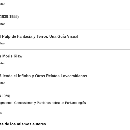
itar
(1939-1955)
itar
l Pulp de Fantasía y Terror. Una Guía Visual
itar
e Moris Klaw
itar
Allende el Infinito y Otros Relatos Lovecraftianos
itar
0-1939)
)
Fragmentos, Conclusiones y Pastiches sobre un Puritano Inglés
)
th
es de los mismos autores