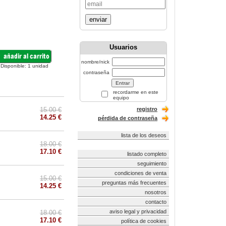
enviar
Usuarios
nombre/nick
Disponible:
1
unidad
contraseña
recordarme en este
equipo
15.00 €
registro
14.25 €
pérdida de contraseña
lista de los deseos
18.00 €
17.10 €
listado completo
seguimiento
condiciones de venta
15.00 €
preguntas más frecuentes
14.25 €
nosotros
contacto
aviso legal y privacidad
18.00 €
17.10 €
política de cookies