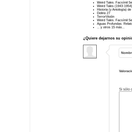
Weird Tales. Facsímil S
Weird Tales (1943-1954
Historia (y Antología) de
Delirio 27
TerrorVisión
Weird Tales. Facsímil S
Aguas Profundas. Relato
... y otros 15 más...
¿Quiere dejarnos su opini
Nombr
Valoraci
Si sólo