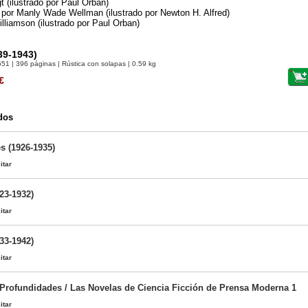
t (ilustrado por Paul Orban)
 por Manly Wade Wellman (ilustrado por Newton H. Alfred)
illiamson (ilustrado por Paul Orban)
9-1943)
651
| 396 páginas | Rústica con solapas | 0.59 kg
€
dos
s (1926-1935)
itar
23-1932)
itar
33-1942)
itar
 Profundidades / Las Novelas de Ciencia Ficción de Prensa Moderna 1
itar