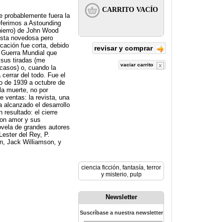
ue probablemente fuera la
eferimos a Astounding
 hierro) de John Wood
ista novedosa pero
cación fue corta, debido
revisar y comprar
a Guerra Mundial que
 sus tiradas (me
vaciar carrito
 casos) o, cuando la
cerrar del todo. Fue el
o de 1939 a octubre de
la muerte, no por
e ventas: la revista, una
a alcanzado el desarrollo
 resultado: el cierre
con amor y sus
ovela de grandes autores
ester del Rey, P.
n, Jack Williamson, y
ciencia ficción
,
fantasía
,
terror
y misterio
,
pulp
Newsletter
Suscríbase a nuestra newsletter