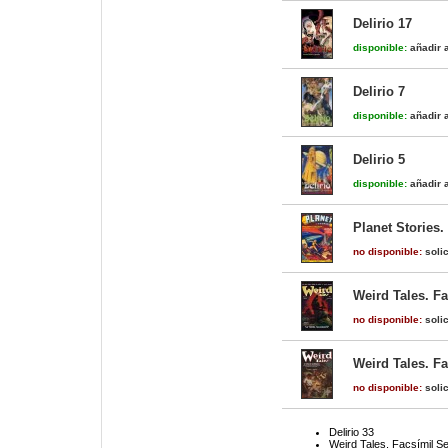
Delirio 17
disponible:
añadir a
Delirio 7
disponible:
añadir a
Delirio 5
disponible:
añadir a
Planet Stories.
no disponible:
solic
Weird Tales. F
no disponible:
solic
Weird Tales. F
no disponible:
solic
Delirio 33
Weird Tales. Facsímil S