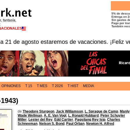
5% de descu
Entrega en 2
n, fantasía,
Sin gastos de
Pago por tran
t
También reco
RNACIONALES
 a 21 de agosto estaremos de vacaciones. ¡Feliz v
OPINIONES
T 15
T MES
T 2026
T HIST
MEDIA
1943)
de
Theodore Sturgeon
,
Jack Williamson
,
L. Sprague de Camp
,
Manly
Wade Wellman
,
A. E. Van Vogt
,
L. Ronald Hubbard
,
Peter Schuyler
Miller
,
Lester del Rey
,
Edd Cartier
,
Pagsilang Rey Isip
,
Charles
Schneeman
,
Nelson S. Bond
,
Paul Orban
,
Newton H. Alfred