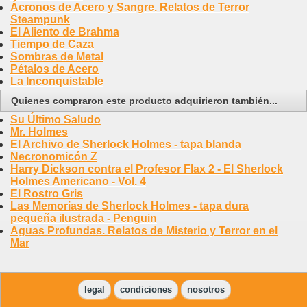
Ácronos de Acero y Sangre. Relatos de Terror
Steampunk
El Aliento de Brahma
Tiempo de Caza
Sombras de Metal
Pétalos de Acero
La Inconquistable
Quienes compraron este producto adquirieron también...
Su Último Saludo
Mr. Holmes
El Archivo de Sherlock Holmes - tapa blanda
Necronomicón Z
Harry Dickson contra el Profesor Flax 2 - El Sherlock
Holmes Americano - Vol. 4
El Rostro Gris
Las Memorias de Sherlock Holmes - tapa dura
pequeña ilustrada - Penguin
Aguas Profundas. Relatos de Misterio y Terror en el
Mar
legal
condiciones
nosotros