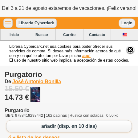
Del 3 a 21 de agosto estaremos de vacaciones. ¡Feliz verano!
Librería Cyberdark
Login
Inicio
Buscar
Carrito
Contacto
Librería Cyberdark.net usa cookies para poder ofrecer sus
servicios de compra. Si desea más información acerca de qué
son y en qué le afectan por favor pinche
aquí
.
El uso de nuestro sitio web implica la aceptación de estas cookies.
Purgatorio
De
José Antonio Bonilla
15.50 €
14.73 €
Purgatorio
ISBN: 9788419293442 | 162 páginas | Rústica con solapas | 0.50 kg
añadir (disp. en 10 días)
ó + lista de los deseos