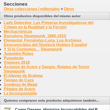
Secciones
Otras colecciones / editoriales
>
Otros
Otros productos disponibles del mismo autor
Lady Detective. Las Primeras Investigadoras del
Crimen en la Realidad y la Ficción
Mechacrónicas
Barcelona Steampunk. 1880-1910
Elemental, Fernández-Luna. Los Archivos
Desconocidos del Sherlock Holmes Español
Y Si lo Contamos… Steampunk
Juguetes Rotos
Purgatorio
Visiones 2018
Ácronos de Acero y Sangre. Relatos de Terror
Steampunk
El Aliento de Brahma
Tiempo de Caza
Sombras de Metal
Pétalos de Acero
La Inconquistable
Quienes compraron este producto adquirieron también...
Como Desees. Historias Inconcebibles del Rodaje de La Princesa Prometida - rústica