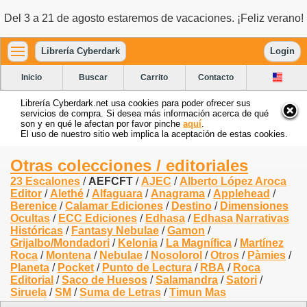
Del 3 a 21 de agosto estaremos de vacaciones. ¡Feliz verano!
Librería Cyberdark
Login
Inicio
Buscar
Carrito
Contacto
Librería Cyberdark.net usa cookies para poder ofrecer sus
servicios de compra. Si desea más información acerca de qué
son y en qué le afectan por favor pinche
aquí
.
El uso de nuestro sitio web implica la aceptación de estas cookies.
Otras colecciones / editoriales
23 Escalones
/
AEFCFT
/
AJEC
/
Alberto López Aroca
Editor
/
Alethé
/
Alfaguara
/
Anagrama
/
Applehead
/
Berenice
/
Calamar Ediciones
/
Destino
/
Dimensiones
Ocultas
/
ECC Ediciones
/
Edhasa
/
Edhasa Narrativas
Históricas
/
Fantasy Nebulae
/
Gamon
/
Grijalbo/Mondadori
/
Kelonia
/
La Magnífica
/
Martínez
Roca
/
Montena
/
Nebulae
/
Nosolorol
/
Otros
/
Pàmies
/
Planeta
/
Pocket
/
Punto de Lectura
/
RBA
/
Roca
Editorial
/
Saco de Huesos
/
Salamandra
/
Satori
/
Siruela
/
SM
/
Suma de Letras
/
Timun Mas