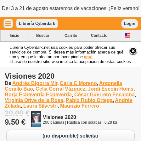
Del 3 a 21 de agosto estaremos de vacaciones. ¡Feliz verano!
Librería Cyberdark
Login
Inicio
Buscar
Carrito
Contacto
Librería Cyberdark.net usa cookies para poder ofrecer sus
servicios de compra. Si desea más información acerca de qué
son y en qué le afectan por favor pinche
aquí
.
El uso de nuestro sitio web implica la aceptación de estas cookies.
Visiones 2020
De
Andrés Bigorra Mir
,
Carla C Moreno
,
Antonella
Corallo Bao
,
Celia Corral Vázquez
,
Jordi Escoin Homs
,
Borja Echeverría Echeverría
,
César Guerrero Escalona
,
Virginia Orive de la Rosa
,
Pablo Rubio Ortega
,
Andrés
Zelada
,
Laura Silvestri
,
Maurizio Ferrero
10.00 €
Visiones 2020
9.50 €
200 páginas | Rústica con solapas | 0.28 kg
(no disponible) solicitar