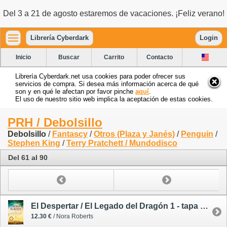
Del 3 a 21 de agosto estaremos de vacaciones. ¡Feliz verano!
Librería Cyberdark
Login
Inicio
Buscar
Carrito
Contacto
Librería Cyberdark.net usa cookies para poder ofrecer sus
servicios de compra. Si desea más información acerca de qué
son y en qué le afectan por favor pinche
aquí
.
El uso de nuestro sitio web implica la aceptación de estas cookies.
PRH / Debolsillo
Debolsillo
/
Fantascy
/
Otros (Plaza y Janés)
/
Penguin
/
Stephen King
/
Terry Pratchett / Mundodisco
Del 61 al 90
El Despertar / El Legado del Dragón 1 - tapa blanda
12.30 €
/ Nora Roberts