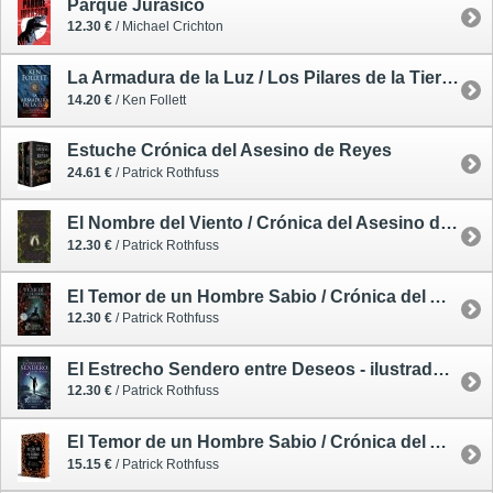
Parque Jurásico
12.30 €
/ Michael Crichton
La Armadura de la Luz / Los Pilares de la Tierra 4 - tapa blanda
14.20 €
/ Ken Follett
Estuche Crónica del Asesino de Reyes
24.61 €
/ Patrick Rothfuss
El Nombre del Viento / Crónica del Asesino de Reyes 1 - tapa blanda
12.30 €
/ Patrick Rothfuss
El Temor de un Hombre Sabio / Crónica del Asesino de Reyes 2 - tapa blanda
12.30 €
/ Patrick Rothfuss
El Estrecho Sendero entre Deseos - ilustrado - tapa blanda
12.30 €
/ Patrick Rothfuss
El Temor de un Hombre Sabio / Crónica del Asesino de Reyes 2 - tapa dura pequeña tintada
15.15 €
/ Patrick Rothfuss