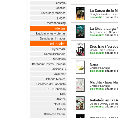
ensayo
cómics
La Danza de la M
revistas y fanzines
Douglas Preston
,
Linco
disponible:
añadir al c
juegos
merchandising
ofertas
La Utopía Larga /
Terry Pratchett
,
Stephe
Liquidaciones y ofertas
disponible:
añadir al c
Ejemplares firmados
editoriales
Dies Irae / Verso
Cyberdark
César Pérez Gellida
disponible:
añadir al c
Alamut/Bibliópolis
Minotauro
Barsoom/Costas Carcosa
Nana
Chuck Palahniuk
Ediciones B
disponible:
añadir al c
Valdemar
Dilatando Mentes
Maldita - tapa bl
Biblioteca del Laberinto
Chuck Palahniuk
disponible:
añadir al c
PRH/Debolsillo
Hidra
Alianza
Rebelión en la G
George Orwell
,
Bernard
Nocturna
disponible:
añadir al c
Dolmen
Biblioteca Carfax