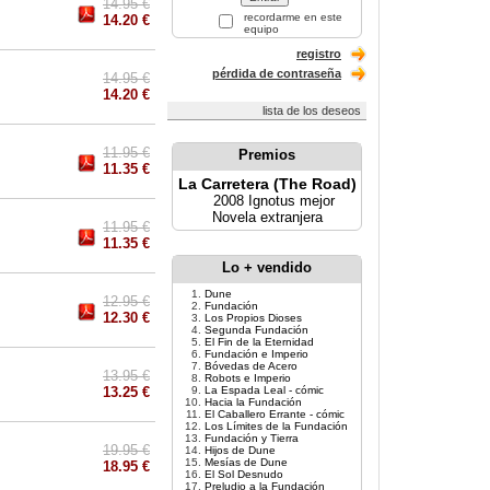
14.95 €
recordarme en este
14.20 €
equipo
registro
pérdida de contraseña
14.95 €
14.20 €
lista de los deseos
11.95 €
Premios
11.35 €
La Carretera (The Road)
2008 Ignotus mejor
Novela extranjera
11.95 €
11.35 €
Lo + vendido
Dune
12.95 €
Fundación
12.30 €
Los Propios Dioses
Segunda Fundación
El Fin de la Eternidad
Fundación e Imperio
Bóvedas de Acero
13.95 €
Robots e Imperio
13.25 €
La Espada Leal - cómic
Hacia la Fundación
El Caballero Errante - cómic
Los Límites de la Fundación
Fundación y Tierra
19.95 €
Hijos de Dune
Mesías de Dune
18.95 €
El Sol Desnudo
Preludio a la Fundación