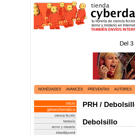
tu librería de ciencia ficció
terror y misterio en Interne
TAMBIÉN ENVÍOS INTE
Del 3
NOVEDADES
AVANCES
PREVENTAS
AUTORES
PRH / Debolsil
inicio
género/temática
ciencia ficción
Debolsillo
fantasía
terror y misterio
infantil/juvenil