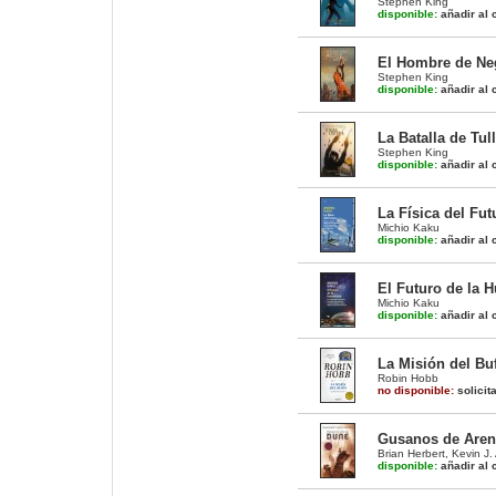
Stephen King
disponible:
añadir al c
El Hombre de Neg
Stephen King
disponible:
añadir al c
La Batalla de Tul
Stephen King
disponible:
añadir al c
La Física del Fut
Michio Kaku
disponible:
añadir al c
El Futuro de la 
Michio Kaku
disponible:
añadir al c
La Misión del Buf
Robin Hobb
no disponible:
solicit
Gusanos de Aren
Brian Herbert
,
Kevin J.
disponible:
añadir al c