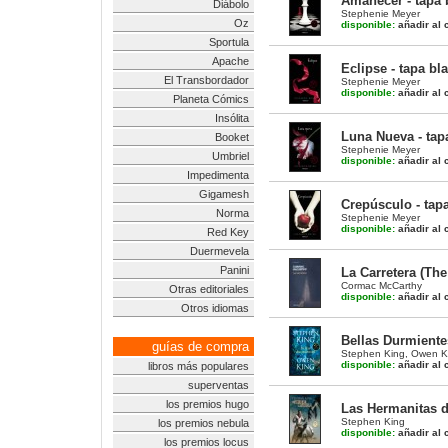
Amanecer - tapa 
Diábolo
Stephenie Meyer
Oz
disponible:
añadir al c
Sportula
Apache
Eclipse - tapa bl
El Transbordador
Stephenie Meyer
disponible:
añadir al c
Planeta Cómics
Insólita
Luna Nueva - tap
Booket
Stephenie Meyer
Umbriel
disponible:
añadir al c
Impedimenta
Gigamesh
Crepúsculo - tap
Norma
Stephenie Meyer
disponible:
añadir al c
Red Key
Duermevela
Panini
La Carretera (The
Cormac McCarthy
Otras editoriales
disponible:
añadir al c
Otros idiomas
Bellas Durmiente
guías de compra
Stephen King
,
Owen K
disponible:
añadir al c
libros más populares
superventas
los premios hugo
Las Hermanitas d
Stephen King
los premios nebula
disponible:
añadir al c
los premios locus