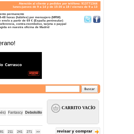
Atención al cliente y pedidos por teléfono: 913771344
lunes-jueves de 9 a 14 y de 15:30 a 18 / viernes de 9 a 13
ento permanente
4-48 horas (hábiles) por mensajero (MRW)
 envío a partir de 69 € (España peninsular)
sferencia, contra-reembolso, tarjeta o paypal
gida en nuestra oficina de Madrid
erano!
nés)
Fantascy
Debolsillo
revisar y comprar
81
211
241
271
>>