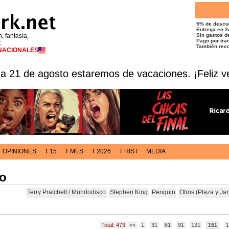
5% de descu
Entrega en 2
n, fantasía,
Sin gastos de
Pago por tran
t
También reco
RNACIONALES
 a 21 de agosto estaremos de vacaciones. ¡Feliz v
OPINIONES
T 15
T MES
T 2026
T HIST
MEDIA
lo
Terry Pratchett / Mundodisco
Stephen King
Penguin
Otros (Plaza y Ja
Total: 473
<<
1
31
61
91
121
151
1