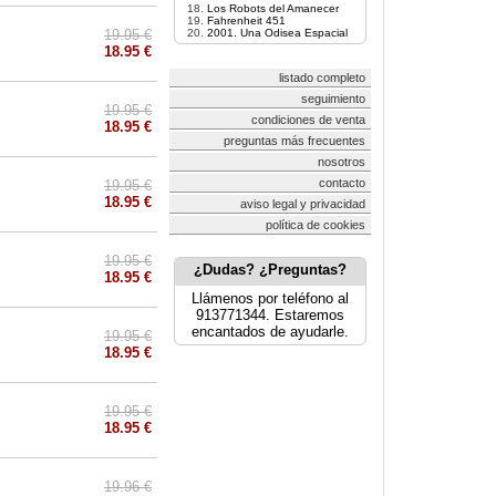
Los Robots del Amanecer
Fahrenheit 451
19.95 €
2001. Una Odisea Espacial
18.95 €
listado completo
seguimiento
19.95 €
condiciones de venta
18.95 €
preguntas más frecuentes
nosotros
contacto
19.95 €
18.95 €
aviso legal y privacidad
política de cookies
19.95 €
¿Dudas? ¿Preguntas?
18.95 €
Llámenos por teléfono al
913771344. Estaremos
encantados de ayudarle.
19.95 €
18.95 €
19.95 €
18.95 €
19.96 €