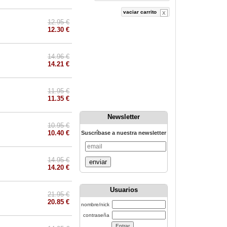
vaciar carrito
12.95 €
12.30 €
14.96 €
14.21 €
11.95 €
11.35 €
Newsletter
10.95 €
10.40 €
Suscríbase a nuestra newsletter
14.95 €
enviar
14.20 €
Usuarios
21.95 €
20.85 €
nombre/nick
contraseña