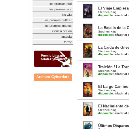
los premios pkd
El Viaje Empieza
los premios acc
Stephen King
los wfa
disponible:
añadir al c
los premios pulitzer
los premios ignotus
La Batalla de la 
ciencia ficción
Stephen King
disponible:
añadir al c
fantasía
terror
La Caída de Gilea
Stephen King
disponible:
añadir al c
Premio Literario
Xatafi-Cyberdark
Traición / La Tor
Stephen King
disponible:
añadir al c
Archivo Cyberdark
El Largo Camino 
Stephen King
disponible:
añadir al c
El Nacimiento del
Stephen King
disponible:
añadir al c
Últimos Disparos