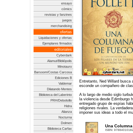
ensayo
cómics
revistas y fanzines
juegos
merchandising
ofertas
Liquidaciones y ofertas
Ejemplares firmados
editoriales
Cyberdark
Alamut/Bibliópolis
Minotauro
Barsoom/Costas Carcosa
Ediciones B
Entretanto, Ned Willard busca 
Valdemar
esconde un compañero de clase
Dilatando Mentes
A lo largo de medio siglo turb
Biblioteca del Laberinto
la violencia desde Edimburgo h
PRH/Debolsillo
entregado grupo de espías háb
Hidra
religiones rivales. La verdader
Alianza
imponer sus ideas a todo el mun
Nocturna
Dolmen
Una Columna d
Biblioteca Carfax
ISBN:
9788401018