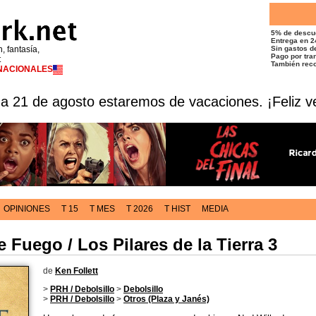
5% de descu
Entrega en 2
n, fantasía,
Sin gastos de
Pago por tran
t
También reco
RNACIONALES
 a 21 de agosto estaremos de vacaciones. ¡Feliz v
OPINIONES
T 15
T MES
T 2026
T HIST
MEDIA
Fuego / Los Pilares de la Tierra 3
de
Ken Follett
>
PRH / Debolsillo
>
Debolsillo
>
PRH / Debolsillo
>
Otros (Plaza y Janés)