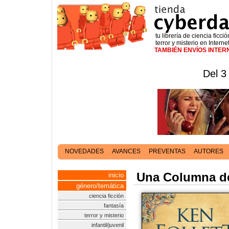
tu librería de ciencia ficció
terror y misterio en Interne
TAMBIÉN ENVÍOS INTE
Del 3
NOVEDADES
AVANCES
PREVENTAS
AUTORES
Una Columna de 
inicio
género/temática
ciencia ficción
fantasía
terror y misterio
infantil/juvenil