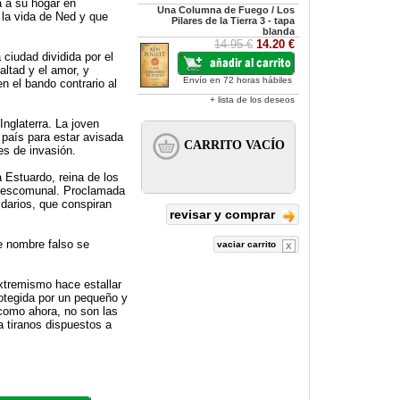
a a su hogar en
Una Columna de Fuego / Los
 la vida de Ned y que
Pilares de la Tierra 3 - tapa
blanda
14.95 €
14.20 €
ciudad dividida por el
altad y el amor, y
Envío en 72 horas hábiles
 el bando contrario al
+ lista de los deseos
Inglaterra. La joven
 país para estar avisada
es de invasión.
 Estuardo, reina de los
 descomunal. Proclamada
idarios, que conspiran
revisar y comprar
se nombre falso se
vaciar carrito
extremismo hace estallar
rotegida por un pequeño y
como ahora, no son las
ra tiranos dispuestos a