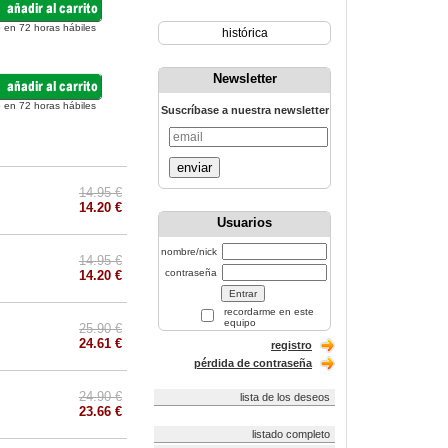
 en 72 horas hábiles
histórica
Newsletter
 en 72 horas hábiles
Suscríbase a nuestra newsletter
enviar
14.95 €
14.20 €
Usuarios
nombre/nick
14.95 €
contraseña
14.20 €
recordarme en este
equipo
25.90 €
24.61 €
registro
pérdida de contraseña
24.90 €
lista de los deseos
23.66 €
listado completo