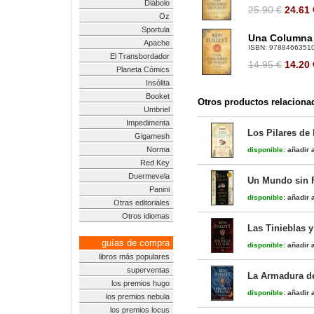
Diábolo
25.90 €
24.61
Oz
Sportula
Una Columna d
Apache
ISBN:
9788466351
El Transbordador
14.95 €
14.20
Planeta Cómics
Insólita
Booket
Otros productos relaciona
Umbriel
Impedimenta
Los Pilares de 
Gigamesh
Norma
disponible:
añadir a
Red Key
Duermevela
Un Mundo sin Fi
Panini
disponible:
añadir a
Otras editoriales
Otros idiomas
Las Tinieblas y
guías de compra
disponible:
añadir a
libros más populares
superventas
La Armadura de 
los premios hugo
disponible:
añadir a
los premios nebula
los premios locus