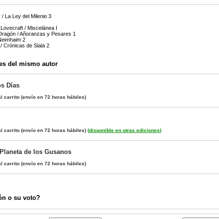
/ La Ley del Milenio 3
 Lovecraft / Miscelánea I
Dragón / Añoranzas y Pesares 1
 Neimhaim 2
 Crónicas de Siala 2
es del mismo autor
os Días
l carrito
(envío en 72 horas hábiles)
l carrito
(envío en 72 horas hábiles)
(
disponible en otras ediciones
)
l Planeta de los Gusanos
l carrito
(envío en 72 horas hábiles)
ón o su voto?