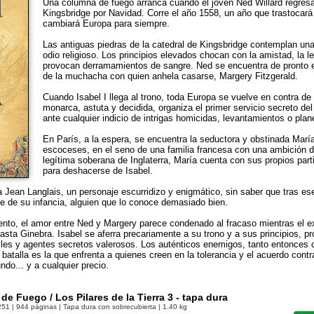
Una columna de fuego arranca cuando el joven Ned Willard regres
Kingsbridge por Navidad. Corre el año 1558, un año que trastocará
cambiará Europa para siempre.
Las antiguas piedras de la catedral de Kingsbridge contemplan una 
odio religioso. Los principios elevados chocan con la amistad, la le
provocan derramamientos de sangre. Ned se encuentra de pronto en
de la muchacha con quien anhela casarse, Margery Fitzgerald.
Cuando Isabel I llega al trono, toda Europa se vuelve en contra de 
monarca, astuta y decidida, organiza el primer servicio secreto del
ante cualquier indicio de intrigas homicidas, levantamientos o plan
En París, a la espera, se encuentra la seductora y obstinada María
escoceses, en el seno de una familia francesa con una ambición
legítima soberana de Inglaterra, María cuenta con sus propios part
para deshacerse de Isabel.
a Jean Langlais, un personaje escurridizo y enigmático, sin saber que tras e
 de su infancia, alguien que lo conoce demasiado bien.
ulento, el amor entre Ned y Margery parece condenado al fracaso mientras el 
asta Ginebra. Isabel se aferra precariamente a su trono y a sus principios, p
iles y agentes secretos valerosos. Los auténticos enemigos, tanto entonces 
a batalla es la que enfrenta a quienes creen en la tolerancia y el acuerdo cont
do... y a cualquier precio.
e Fuego / Los Pilares de la Tierra 3 - tapa dura
251
| 944 páginas | Tapa dura con sobrecubierta | 1.40 kg