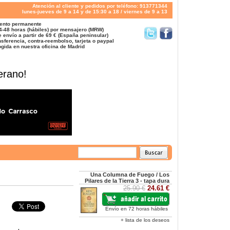
Atención al cliente y pedidos por teléfono: 913771344
lunes-jueves de 9 a 14 y de 15:30 a 18 / viernes de 9 a 13
ento permanente
4-48 horas (hábiles) por mensajero (MRW)
 envío a partir de 69 € (España peninsular)
sferencia, contra-reembolso, tarjeta o paypal
gida en nuestra oficina de Madrid
erano!
Una Columna de Fuego / Los
Pilares de la Tierra 3 - tapa dura
25.90 €
24.61 €
Envío en 72 horas hábiles
+ lista de los deseos