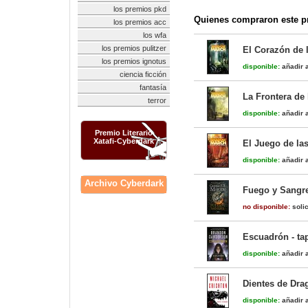
los premios pkd
Quienes compraron este pr
los premios acc
los wfa
los premios pulitzer
El Corazón de 
los premios ignotus
disponible:
añadir a
ciencia ficción
fantasía
La Frontera de
terror
disponible:
añadir a
Premio Literario
Xatafi-Cyberdark
El Juego de la
disponible:
añadir a
Archivo Cyberdark
Fuego y Sangre
no disponible:
solic
Escuadrón - ta
disponible:
añadir a
Dientes de Dra
disponible:
añadir a