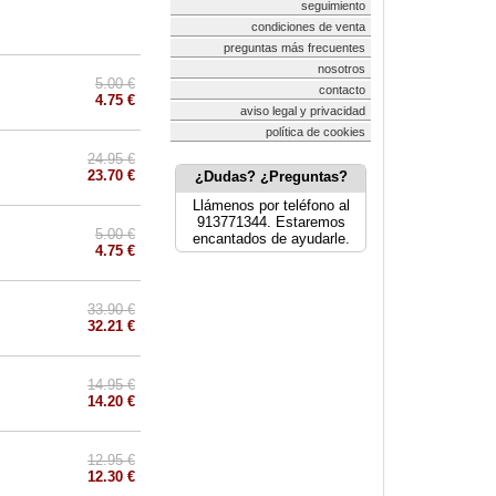
seguimiento
condiciones de venta
preguntas más frecuentes
nosotros
5.00 €
contacto
4.75 €
aviso legal y privacidad
política de cookies
24.95 €
23.70 €
¿Dudas? ¿Preguntas?
Llámenos por teléfono al
913771344. Estaremos
5.00 €
encantados de ayudarle.
4.75 €
33.90 €
32.21 €
14.95 €
14.20 €
12.95 €
12.30 €