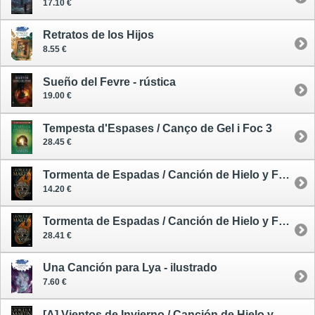
17.10 €
Retratos de los Hijos
8.55 €
Sueño del Fevre - rústica
19.00 €
Tempesta d'Espases / Canço de Gel i Foc 3
28.45 €
Tormenta de Espadas / Canción de Hielo y Fuego 3 - tapa blanda - edición limitada
14.20 €
Tormenta de Espadas / Canción de Hielo y Fuego 3 - tapa dura
28.41 €
Una Canción para Lya - ilustrado
7.60 €
[A] Vientos de Invierno / Canción de Hielo y Fuego 6 - avance --/--/--