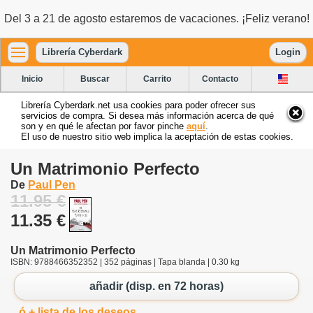
Del 3 a 21 de agosto estaremos de vacaciones. ¡Feliz verano!
Librería Cyberdark
Login
Inicio
Buscar
Carrito
Contacto
Librería Cyberdark.net usa cookies para poder ofrecer sus
servicios de compra. Si desea más información acerca de qué
son y en qué le afectan por favor pinche
aquí
.
El uso de nuestro sitio web implica la aceptación de estas cookies.
Un Matrimonio Perfecto
De
Paul Pen
11.95 €
11.35 €
Un Matrimonio Perfecto
ISBN: 9788466352352 | 352 páginas | Tapa blanda | 0.30 kg
añadir (disp. en 72 horas)
ó + lista de los deseos