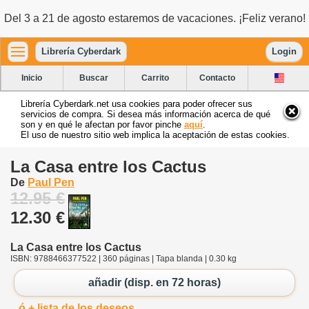
Del 3 a 21 de agosto estaremos de vacaciones. ¡Feliz verano!
Librería Cyberdark
Login
Inicio
Buscar
Carrito
Contacto
Librería Cyberdark.net usa cookies para poder ofrecer sus
servicios de compra. Si desea más información acerca de qué
son y en qué le afectan por favor pinche
aquí
.
El uso de nuestro sitio web implica la aceptación de estas cookies.
La Casa entre los Cactus
De
Paul Pen
12.95 €
12.30 €
La Casa entre los Cactus
ISBN: 9788466377522 | 360 páginas | Tapa blanda | 0.30 kg
añadir (disp. en 72 horas)
ó + lista de los deseos