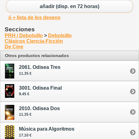
añadir (disp. en 72 horas)
ó + lista de los deseos
Secciones
PRH / Debolsillo
>
Debolsillo
Clásicos Ciencia-Ficción
De Cine
Otros productos relacionados
2061. Odisea Tres
11.35 €
3001. Odisea Final
9.45 €
2010. Odisea Dos
11.35 €
Música para Algoritmos
17.10 €