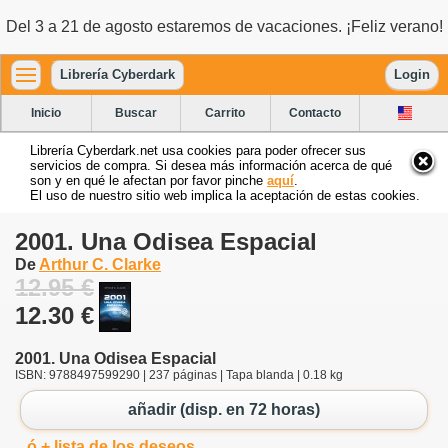
Del 3 a 21 de agosto estaremos de vacaciones. ¡Feliz verano!
Librería Cyberdark
Login
Inicio
Buscar
Carrito
Contacto
Librería Cyberdark.net usa cookies para poder ofrecer sus
servicios de compra. Si desea más información acerca de qué
son y en qué le afectan por favor pinche
aquí
.
El uso de nuestro sitio web implica la aceptación de estas cookies.
2001. Una Odisea Espacial
De
Arthur C. Clarke
12.95 €
12.30 €
2001. Una Odisea Espacial
ISBN: 9788497599290 | 237 páginas | Tapa blanda | 0.18 kg
añadir (disp. en 72 horas)
ó + lista de los deseos