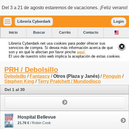
Del 3 a 21 de agosto estaremos de vacaciones. ¡Feliz verano!
Librería Cyberdark
Login
Inicio
Buscar
Carrito
Contacto
Librería Cyberdark.net usa cookies para poder ofrecer sus
servicios de compra. Si desea más información acerca de qué
son y en qué le afectan por favor pinche
aquí
.
El uso de nuestro sitio web implica la aceptación de estas cookies.
PRH / Debolsillo
Debolsillo
/
Fantascy
/
Otros (Plaza y Janés)
/
Penguin
/
Stephen King
/
Terry Pratchett / Mundodisco
Del 1 al 30
Hospital Bellevue
21.76 €
/ Robin Cook