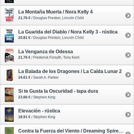
La Montaña Muerta / Nora Kelly 4
21.76 €
/ Douglas Preston, Lincoln Child
La Guarida del Diablo / Nora Kelly 3 - rústica
20.81 €
/ Douglas Preston, Lincoln Child
La Venganza de Odessa
21.76 €
/ Frederick Forsyth, Tony Kent
La Balada de los Dragones / La Caída Lunar 2
24.61 €
/ Sarah A. Parker
Si te Gusta la Oscuridad - tapa dura
23.66 €
/ Stephen King
Elevación - rústica
18.91 €
/ Stephen King
Contra la Fuerza del Viento / Dreaming Spires 2