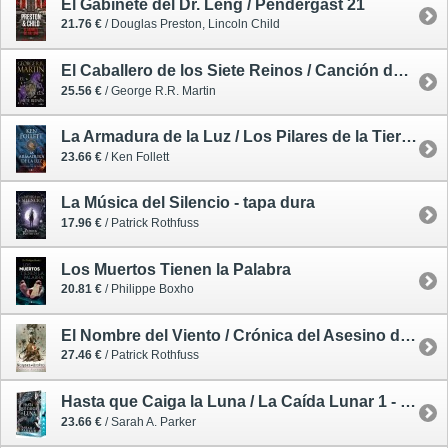
El Gabinete del Dr. Leng / Pendergast 21
21.76 €
/ Douglas Preston, Lincoln Child
El Caballero de los Siete Reinos / Canción de Hielo y Fuego - tapa dura
25.56 €
/ George R.R. Martin
La Armadura de la Luz / Los Pilares de la Tierra 4 - tapa dura
23.66 €
/ Ken Follett
La Música del Silencio - tapa dura
17.96 €
/ Patrick Rothfuss
Los Muertos Tienen la Palabra
20.81 €
/ Philippe Boxho
El Nombre del Viento / Crónica del Asesino de Reyes 1 - tapa dura - edición 10 aniversario ilustrada
27.46 €
/ Patrick Rothfuss
Hasta que Caiga la Luna / La Caída Lunar 1 - tapa dura - primera edición limitada
23.66 €
/ Sarah A. Parker