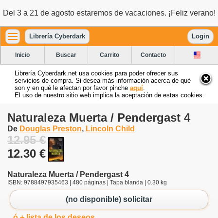
Del 3 a 21 de agosto estaremos de vacaciones. ¡Feliz verano!
Librería Cyberdark
Login
Inicio
Buscar
Carrito
Contacto
Librería Cyberdark.net usa cookies para poder ofrecer sus
servicios de compra. Si desea más información acerca de qué
son y en qué le afectan por favor pinche
aquí
.
El uso de nuestro sitio web implica la aceptación de estas cookies.
Naturaleza Muerta / Pendergast 4
De
Douglas Preston
,
Lincoln Child
12.95 €
12.30 €
Naturaleza Muerta / Pendergast 4
ISBN: 9788497935463 | 480 páginas | Tapa blanda | 0.30 kg
(no disponible) solicitar
ó + lista de los deseos