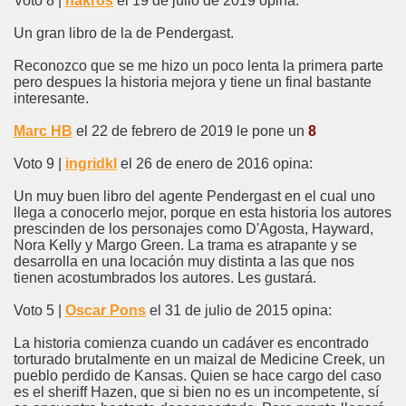
Voto 8 |
hakros
el 19 de julio de 2019 opina:
Un gran libro de la de Pendergast.
Reconozco que se me hizo un poco lenta la primera parte
pero despues la historia mejora y tiene un final bastante
interesante.
Marc HB
el 22 de febrero de 2019 le pone un
8
Voto 9 |
ingridkl
el 26 de enero de 2016 opina:
Un muy buen libro del agente Pendergast en el cual uno
llega a conocerlo mejor, porque en esta historia los autores
prescinden de los personajes como D'Agosta, Hayward,
Nora Kelly y Margo Green. La trama es atrapante y se
desarrolla en una locación muy distinta a las que nos
tienen acostumbrados los autores. Les gustará.
Voto 5 |
Oscar Pons
el 31 de julio de 2015 opina:
La historia comienza cuando un cadáver es encontrado
torturado brutalmente en un maizal de Medicine Creek, un
pueblo perdido de Kansas. Quien se hace cargo del caso
es el sheriff Hazen, que si bien no es un incompetente, sí