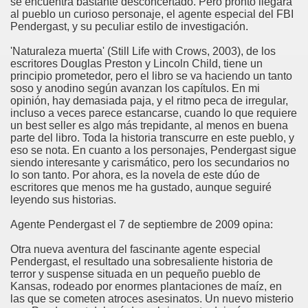
se encuentra bastante desconcertado. Pero pronto llegará
al pueblo un curioso personaje, el agente especial del FBI
Pendergast, y su peculiar estilo de investigación.
'Naturaleza muerta' (Still Life with Crows, 2003), de los
escritores Douglas Preston y Lincoln Child, tiene un
principio prometedor, pero el libro se va haciendo un tanto
soso y anodino según avanzan los capítulos. En mi
opinión, hay demasiada paja, y el ritmo peca de irregular,
incluso a veces parece estancarse, cuando lo que requiere
un best seller es algo más trepidante, al menos en buena
parte del libro. Toda la historia transcurre en este pueblo, y
eso se nota. En cuanto a los personajes, Pendergast sigue
siendo interesante y carismático, pero los secundarios no
lo son tanto. Por ahora, es la novela de este dúo de
escritores que menos me ha gustado, aunque seguiré
leyendo sus historias.
Agente Pendergast el 7 de septiembre de 2009 opina:
Otra nueva aventura del fascinante agente especial
Pendergast, el resultado una sobresaliente historia de
terror y suspense situada en un pequeño pueblo de
Kansas, rodeado por enormes plantaciones de maíz, en
las que se cometen atroces asesinatos. Un nuevo misterio