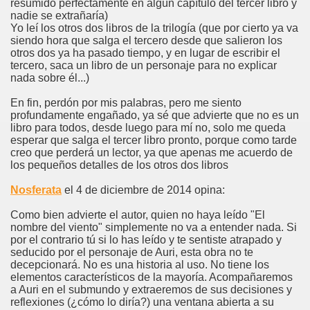
resumido perfectamente en algún capítulo del tercer libro y
nadie se extrañaría)
Yo leí los otros dos libros de la trilogía (que por cierto ya va
siendo hora que salga el tercero desde que salieron los
otros dos ya ha pasado tiempo, y en lugar de escribir el
tercero, saca un libro de un personaje para no explicar
nada sobre él...)
En fin, perdón por mis palabras, pero me siento
profundamente engañado, ya sé que advierte que no es un
libro para todos, desde luego para mí no, solo me queda
esperar que salga el tercer libro pronto, porque como tarde
creo que perderá un lector, ya que apenas me acuerdo de
los pequeños detalles de los otros dos libros
Nosferata
el 4 de diciembre de 2014 opina:
Como bien advierte el autor, quien no haya leído "El
nombre del viento" simplemente no va a entender nada. Si
por el contrario tú si lo has leído y te sentiste atrapado y
seducido por el personaje de Auri, esta obra no te
decepcionará. No es una historia al uso. No tiene los
elementos característicos de la mayoría. Acompañaremos
a Auri en el submundo y extraeremos de sus decisiones y
reflexiones (¿cómo lo diría?) una ventana abierta a su