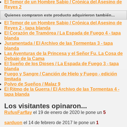
El Temor de un Hombre Sabio / Crónica del Asesino de
Reyes 2
Quienes compraron este producto adquirieron también...
El Temor de un Hombre Sabio / Crónica del Asesino de
Reyes 2 - tapa blanda
El Corazón de Tramórea / La Espada de Fuego 4 - tapa
blanda
Juramentada / El Archivo de las Tormentas 3 - tapa
blanda
Las Aventuras de la Princesa y el Señor Fu. La Cosa de
Debajo de la Cama
El Sueño de los Dioses / La Espada de Fuego 3 - tapa
blanda
Fuego y Sangre / Canción de Hielo y Fuego - edición
limitada
Polvo de Sueños / Malaz 9
El Ritmo de la Guerra / El Archivo de las Tormentas 4 -
tapa blanda
Los visitantes opinaron...
RufusFarflay
el 19 de enero de 2020 le pone un
5
sarduon
el 14 de febrero de 2017 le pone un
1