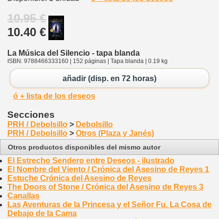
10.95 €
10.40 €
La Música del Silencio - tapa blanda
ISBN: 9788466333160 | 152 páginas | Tapa blanda | 0.19 kg
añadir (disp. en 72 horas)
ó + lista de los deseos
Secciones
PRH / Debolsillo
>
Debolsillo
PRH / Debolsillo
>
Otros (Plaza y Janés)
Otros productos disponibles del mismo autor
El Estrecho Sendero entre Deseos - ilustrado
El Nombre del Viento / Crónica del Asesino de Reyes 1
Estuche Crónica del Asesino de Reyes
The Doors of Stone / Crónica del Asesino de Reyes 3
Canallas
Las Aventuras de la Princesa y el Señor Fu. La Cosa de
Debajo de la Cama