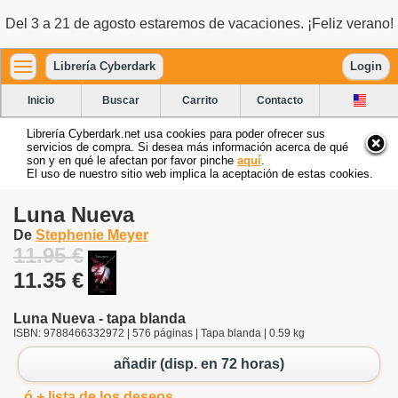
Del 3 a 21 de agosto estaremos de vacaciones. ¡Feliz verano!
Librería Cyberdark
Login
Inicio
Buscar
Carrito
Contacto
Librería Cyberdark.net usa cookies para poder ofrecer sus
servicios de compra. Si desea más información acerca de qué
son y en qué le afectan por favor pinche
aquí
.
El uso de nuestro sitio web implica la aceptación de estas cookies.
Luna Nueva
De
Stephenie Meyer
11.95 €
11.35 €
Luna Nueva - tapa blanda
ISBN: 9788466332972 | 576 páginas | Tapa blanda | 0.59 kg
añadir (disp. en 72 horas)
ó + lista de los deseos