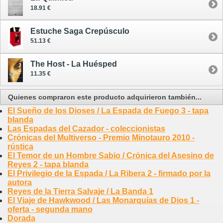
18.91 €
Estuche Saga Crepúsculo
51.13 €
The Host - La Huésped
11.35 €
Quienes compraron este producto adquirieron también...
El Sueño de los Dioses / La Espada de Fuego 3 - tapa
blanda
Las Espadas del Cazador - coleccionistas
Crónicas del Multiverso - Premio Minotauro 2010 -
rústica
El Temor de un Hombre Sabio / Crónica del Asesino de
Reyes 2 - tapa blanda
El Privilegio de la Espada / La Ribera 2 - firmado por la
autora
Reyes de la Tierra Salvaje / La Banda 1
El Viaje de Hawkwood / Las Monarquías de Dios 1 -
oferta - segunda mano
Dorada