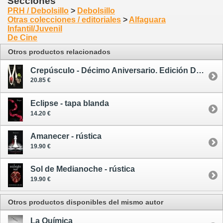
Secciones
PRH / Debolsillo
>
Debolsillo
Otras colecciones / editoriales
>
Alfaguara
Infantil/Juvenil
De Cine
Otros productos relacionados
Crepúsculo - Décimo Aniversario. Edición Dual Vida y Muerte
20.85 €
Eclipse - tapa blanda
14.20 €
Amanecer - rústica
19.90 €
Sol de Medianoche - rústica
19.90 €
Otros productos disponibles del mismo autor
La Química