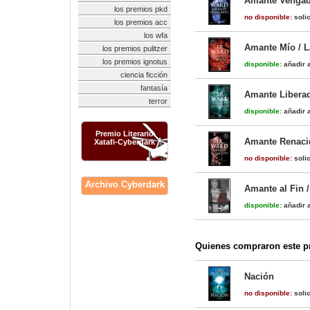
Amante Vengad
los premios pkd
no disponible:
solic
los premios acc
los wfa
Amante Mío / L
los premios pulitzer
los premios ignotus
disponible:
añadir a
ciencia ficción
fantasía
Amante Liberad
terror
disponible:
añadir a
Premio Literario
Amante Renacid
Xatafi-Cyberdark
no disponible:
solic
Archivo Cyberdark
Amante al Fin 
disponible:
añadir a
Quienes compraron este pr
Nación
no disponible:
solic