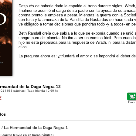
Después de haberle dado la espalda al trono durante siglos, Wrath,
finalmente asumió el cargo de su padre con la ayuda de su amada
corona pronto le empieza a pesar. Mientras la guerra con la Socied
con furia y la amenaza de la Pandilla de Bastardos se hace cada 
ve obligado a tomar decisiones que pondrán todo -y a todos- en pel
Beth Randall creía que sabía a lo que se exponía cuando se unió a
sangre pura del planeta. No iba a ser un camino fácil. Pero cuando
hijo no está preparada para la respuesta de Wrath, ni para la dista
ellos.
La pregunta ahora es: ¿triunfará el amor o se impondrá el deber de
ermandad de la Daga Negra 12
301
| 688 páginas | Tapa blanda | 0.60 kg
€
Envío
dos
/ La Hermandad de la Daga Negra 1
l carrito
(envío en 72 horas hábiles)