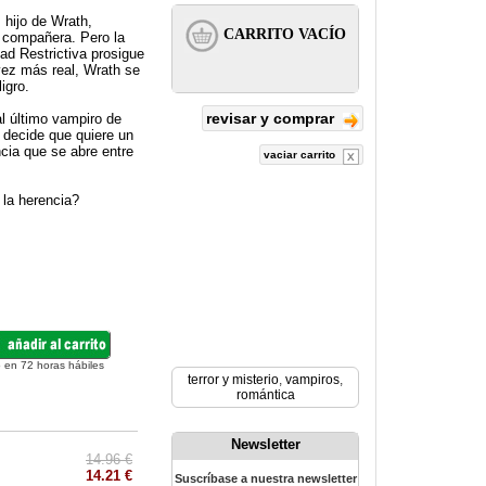
 hijo de Wrath,
 compañera. Pero la
ad Restrictiva prosigue
vez más real, Wrath se
igro.
revisar y comprar
l último vampiro de
 decide que quiere un
ncia que se abre entre
vaciar carrito
 la herencia?
 en 72 horas hábiles
terror y misterio
,
vampiros
,
romántica
Newsletter
14.96 €
14.21 €
Suscríbase a nuestra newsletter