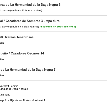
rado / La Hermandad de la Daga Negra 6
l carrito
(envío en 72 horas hábiles)
tal / Cazadores de Sombras 3 - tapa dura
l carrito
(envío en 4 días hábiles)
(
disponible en otras ediciones
)
aft. Mareas Tenebrosas
itar
Sueño / Cazadores Oscuros 14
itar
o / La Hermandad de la Daga Negra 7
itar
arcraft - cómic
dad de la Daga Negra 8
rtainment
ga / La Hija de los Piratas Murakami 1