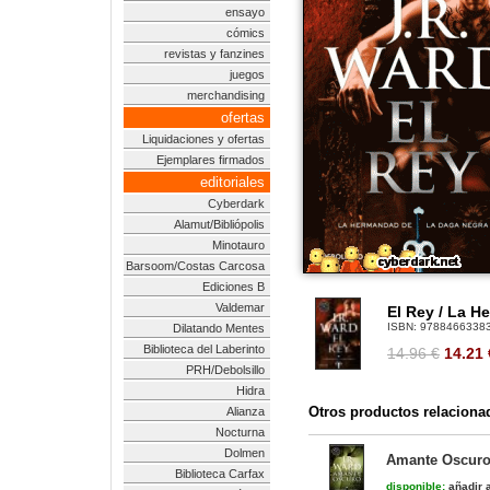
ensayo
cómics
revistas y fanzines
juegos
merchandising
ofertas
Liquidaciones y ofertas
Ejemplares firmados
editoriales
Cyberdark
Alamut/Bibliópolis
Minotauro
Barsoom/Costas Carcosa
Ediciones B
Valdemar
El Rey / La H
ISBN:
9788466338
Dilatando Mentes
Biblioteca del Laberinto
14.96 €
14.21
PRH/Debolsillo
Hidra
Otros productos relaciona
Alianza
Nocturna
Dolmen
Amante Oscuro 
Biblioteca Carfax
disponible:
añadir a