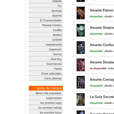
Diábolo
Oz
Amante Eterno 
Sportula
Apache
disponible:
añadir a
El Transbordador
Planeta Cómics
Amante Despier
Insólita
disponible:
añadir a
Booket
Umbriel
Impedimenta
Amante Confeso
Gigamesh
disponible:
añadir a
Norma
Red Key
Amante Desatad
Duermevela
no disponible:
solic
Panini
Otras editoriales
Otros idiomas
Amante Consag
disponible:
añadir a
guías de compra
libros más populares
La Guía Secret
superventas
los premios hugo
disponible:
añadir a
los premios nebula
los premios locus