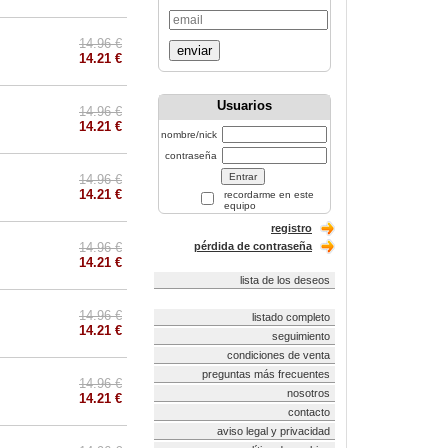
14.96 €
enviar
14.21 €
Usuarios
14.96 €
14.21 €
nombre/nick
contraseña
14.96 €
14.21 €
recordarme en este
equipo
registro
14.96 €
pérdida de contraseña
14.21 €
lista de los deseos
14.96 €
listado completo
14.21 €
seguimiento
condiciones de venta
preguntas más frecuentes
14.96 €
nosotros
14.21 €
contacto
aviso legal y privacidad