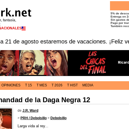
5% de descu
Entrega en 2
n, fantasía,
Sin gastos de
Pago por tran
t
También reco
RNACIONALES
 a 21 de agosto estaremos de vacaciones. ¡Feliz v
OPINIONES
T 15
T MES
T 2026
T HIST
MEDIA
mandad de la Daga Negra 12
de
J.R. Ward
>
PRH / Debolsillo
>
Debolsillo
Larga vida al rey...