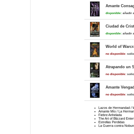
Amante Consag
disponible:
añadir a
Ciudad de Cris
disponible:
añadir a
World of Warcr
no disponible:
solic
Atrapando un 
no disponible:
solic
Amante Vengad
no disponible:
solic
Lazos de Hermandad / W
Amante Mío / La Herman
Fiebre Anhelada
The Art of Blizzard Ente
Estrellas Perdidas
La Guerra contra Nobuna