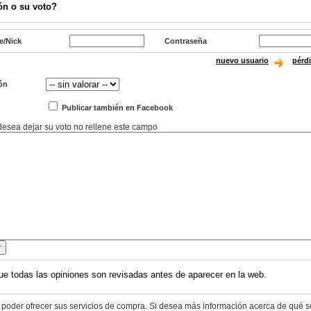
ón o su voto?
e/Nick
Contraseña
nuevo usuario
pérd
ón
Publicar también en Facebook
 desea dejar su voto no rellene este campo
ue todas las opiniones son revisadas antes de aparecer en la web.
 poder ofrecer sus servicios de compra. Si desea más información acerca de qué s