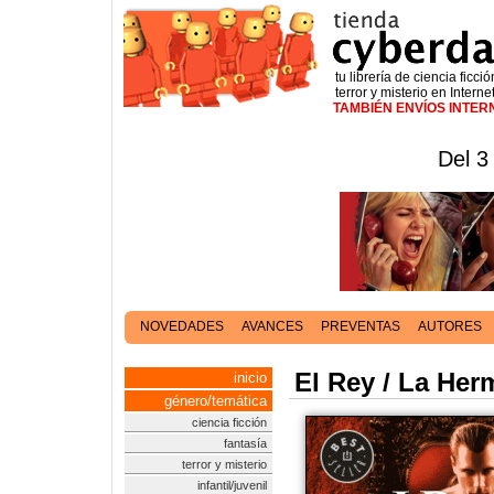
tu librería de ciencia ficció
terror y misterio en Interne
TAMBIÉN ENVÍOS INTE
Del 3
NOVEDADES
AVANCES
PREVENTAS
AUTORES
El Rey / La Her
inicio
género/temática
ciencia ficción
fantasía
terror y misterio
infantil/juvenil