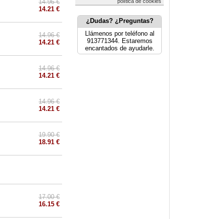
14.96 €
política de cookies
14.21 €
¿Dudas? ¿Preguntas?
Llámenos por teléfono al
14.96 €
913771344. Estaremos
14.21 €
encantados de ayudarle.
14.96 €
14.21 €
14.96 €
14.21 €
19.90 €
18.91 €
17.00 €
16.15 €