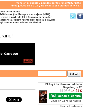
Atención al cliente y pedidos por teléfono: 913771344
lunes-jueves de 9 a 14 y de 15:30 a 18 / viernes de 9 a 13
ento permanente
4-48 horas (hábiles) por mensajero (MRW)
 envío a partir de 69 € (España peninsular)
sferencia, contra-reembolso, tarjeta o paypal
gida en nuestra oficina de Madrid
erano!
El Rey / La Hermandad de la
Daga Negra 12
14.96 €
14.21 €
Envío en 72 horas hábiles
+ lista de los deseos