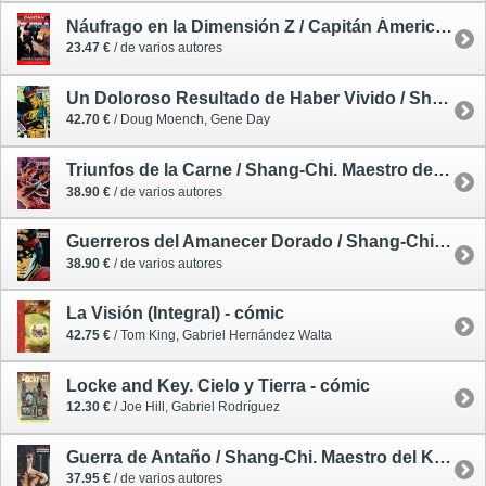
Náufrago en la Dimensión Z / Capitán Ámerica 1 - cómic
23.47 €
/ de varios autores
Un Doloroso Resultado de Haber Vivido / Shang-Chi. Maestro del Kung-Fu 6 (de 6) - cómic
42.70 €
/ Doug Moench, Gene Day
Triunfos de la Carne / Shang-Chi. Maestro del Kung-Fu 5 (de 6) - cómic
38.90 €
/ de varios autores
Guerreros del Amanecer Dorado / Shang-Chi. Maestro del Kung-Fu 4 (de 6) - cómic
38.90 €
/ de varios autores
La Visión (Integral) - cómic
42.75 €
/ Tom King, Gabriel Hernández Walta
Locke and Key. Cielo y Tierra - cómic
12.30 €
/ Joe Hill, Gabriel Rodríguez
Guerra de Antaño / Shang-Chi. Maestro del Kung-Fu 3 (de 6) - cómic
37.95 €
/ de varios autores