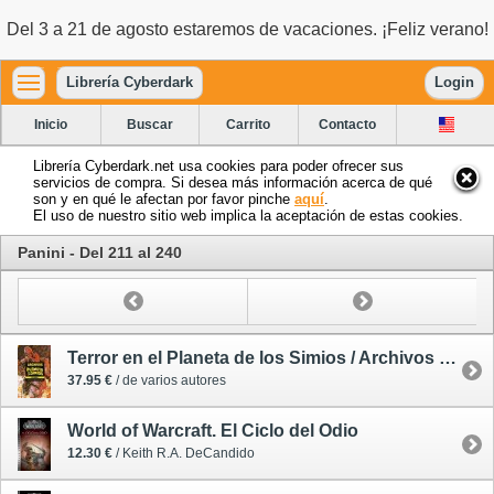
Del 3 a 21 de agosto estaremos de vacaciones. ¡Feliz verano!
Librería Cyberdark
Login
Inicio
Buscar
Carrito
Contacto
Librería Cyberdark.net usa cookies para poder ofrecer sus
servicios de compra. Si desea más información acerca de qué
son y en qué le afectan por favor pinche
aquí
.
El uso de nuestro sitio web implica la aceptación de estas cookies.
Panini - Del 211 al 240
Terror en el Planeta de los Simios / Archivos de El Planeta de los Simios 1 - cómic
37.95 €
/ de varios autores
World of Warcraft. El Ciclo del Odio
12.30 €
/ Keith R.A. DeCandido