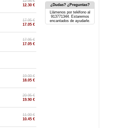
12.95 €
¿Dudas? ¿Preguntas?
12.30 €
Llámenos por teléfono al
913771344. Estaremos
17.95 €
encantados de ayudarle.
17.05 €
17.95 €
17.05 €
19.00 €
18.05 €
20.95 €
19.90 €
11.00 €
10.45 €