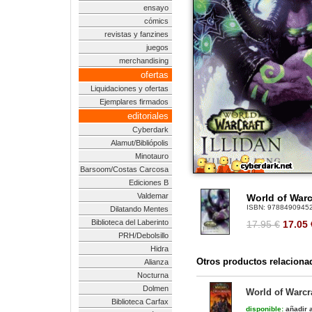
ensayo
cómics
revistas y fanzines
juegos
merchandising
ofertas
Liquidaciones y ofertas
Ejemplares firmados
editoriales
Cyberdark
Alamut/Bibliópolis
Minotauro
Barsoom/Costas Carcosa
Ediciones B
Valdemar
World of Warcr
ISBN:
9788490945
Dilatando Mentes
Biblioteca del Laberinto
17.95 €
17.05
PRH/Debolsillo
Hidra
Otros productos relaciona
Alianza
Nocturna
Dolmen
World of Warcra
Biblioteca Carfax
disponible:
añadir a