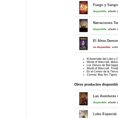
Fuego y Sangre
disponible:
añadir a
Narraciones Ter
disponible:
añadir a
El Alma Demoni
no disponible:
solic
El Asteroide del Lobo y 
World of Warcraft. Mare
Los Dioses de Bal-Sago
World of Warcraft. Thral
En el Centro de la Tierra
Cormac Mac Art, Tigres 
Otros productos disponibl
Las Aventuras 
disponible:
añadir a
Lobo Espacial