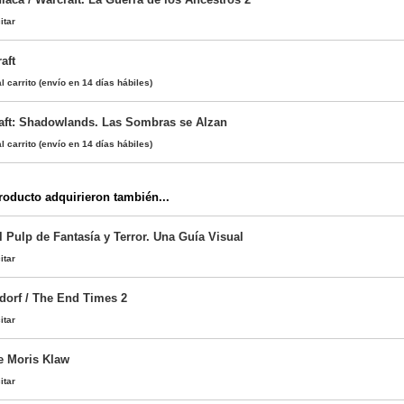
itar
aft
l carrito
(envío en 14 días hábiles)
aft: Shadowlands. Las Sombras se Alzan
l carrito
(envío en 14 días hábiles)
oducto adquirieron también...
l Pulp de Fantasía y Terror. Una Guía Visual
itar
tdorf / The End Times 2
itar
e Moris Klaw
itar