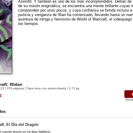
Azeroth. Y también es uno de los más incomprendidos. Detrás de 
de su misión enigmática, se encuentra una mente brillante cuyas
comprenden por unos pocos, y cuya confianza se brinda incluso a
justicia y venganza de Illian ha comenzado, llevando hasta un nue
aventura de intriga y heroísmo de World of Warcraft, el videojuego
los tiempos.
aft: Illidan
223
| 376 páginas | Tapa dura con sobrecubierta | 0.71 kg
€
Recib
dos
ft. El Día del Dragón
l carrito
(envío en 14 días hábiles)