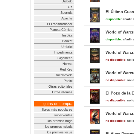
Diábolo
Oz
El Último Guard
Sportula
Apache
disponible:
añadir a
El Transbordador
Planeta Cómics
World of Warcr
Insólita
disponible:
añadir a
Booket
Umbriel
World of Warcr
Impedimenta
Gigamesh
no disponible:
solic
Norma
Red Key
World of Warcra
Duermevela
no disponible:
solic
Panini
Otras editoriales
Otros idiomas
El Pozo de la E
no disponible:
solic
guías de compra
libros más populares
World of Warcra
superventas
los premios hugo
no disponible:
solic
los premios nebula
los premios locus
El Alma Demoni