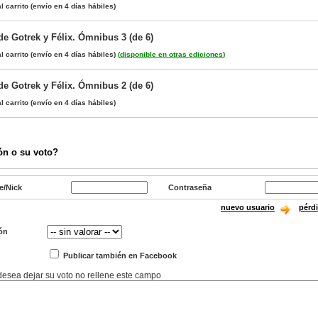
l carrito
(envío en 4 días hábiles)
de Gotrek y Félix. Ómnibus 3 (de 6)
l carrito
(envío en 4 días hábiles)
(
disponible en otras ediciones
)
de Gotrek y Félix. Ómnibus 2 (de 6)
l carrito
(envío en 4 días hábiles)
ón o su voto?
e/Nick
Contraseña
nuevo usuario
pérd
ón
Publicar también en Facebook
 desea dejar su voto no rellene este campo