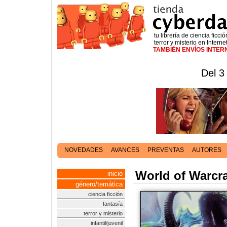
tu librería de ciencia ficció
terror y misterio en Interne
TAMBIÉN ENVÍOS INTE
Del 3
NOVEDADES
AVANCES
PREVENTAS
AUTORES
World of Warcraf
inicio
género/temática
ciencia ficción
fantasía
terror y misterio
infantil/juvenil