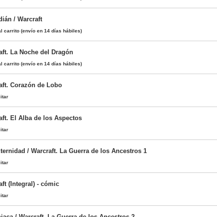
ián / Warcraft
l carrito
(envío en 14 días hábiles)
aft. La Noche del Dragón
l carrito
(envío en 14 días hábiles)
aft. Corazón de Lobo
itar
ft. El Alba de los Aspectos
itar
ternidad / Warcraft. La Guerra de los Ancestros 1
itar
ft (Integral) - cómic
itar
aca / Warcraft. La Guerra de los Ancestros 2