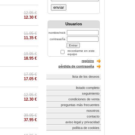
enviar
12.95 €
12.30 €
Usuarios
11.95 €
nombre/nick
11.35 €
contraseña
recordarme en este
19.95 €
equipo
18.95 €
registro
pérdida de contraseña
17.95 €
lista de los deseos
17.05 €
listado completo
seguimiento
12.95 €
12.30 €
condiciones de venta
preguntas más frecuentes
nosotros
39.95 €
contacto
37.95 €
aviso legal y privacidad
política de cookies