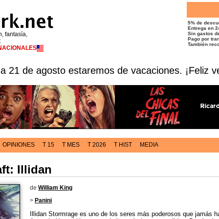
5% de descu
Entrega en 2
n, fantasía,
Sin gastos de
Pago por tran
t
También reco
RNACIONALES
 a 21 de agosto estaremos de vacaciones. ¡Feliz v
OPINIONES
T 15
T MES
T 2026
T HIST
MEDIA
t: Illidan
de
William King
>
Panini
Illidan Stormrage es uno de los seres más poderosos que jamás ha