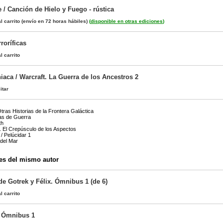
 / Canción de Hielo y Fuego - rústica
l carrito
(envío en 72 horas hábiles)
(
disponible en otras ediciones
)
roríficas
l carrito
aca / Warcraft. La Guerra de los Ancestros 2
itar
Otras Historias de la Frontera Galáctica
as de Guerra
th
l. El Crepúsculo de los Aspectos
 / Pelúcidar 1
del Mar
es del mismo autor
de Gotrek y Félix. Ómnibus 1 (de 6)
l carrito
. Ómnibus 1