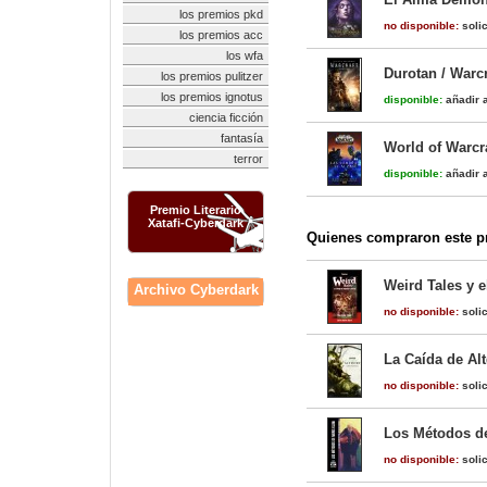
los premios pkd
no disponible:
solic
los premios acc
los wfa
Durotan / Warcr
los premios pulitzer
los premios ignotus
disponible:
añadir a
ciencia ficción
fantasía
World of Warcr
terror
disponible:
añadir a
Premio Literario
Xatafi-Cyberdark
Quienes compraron este pr
Weird Tales y e
Archivo Cyberdark
no disponible:
solic
La Caída de Al
no disponible:
solic
Los Métodos d
no disponible:
solic