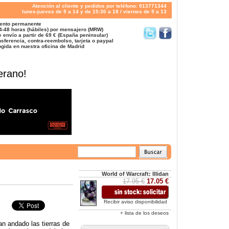
Atención al cliente y pedidos por teléfono: 913771344
lunes-jueves de 9 a 14 y de 15:30 a 18 / viernes de 9 a 13
ento permanente
4-48 horas (hábiles) por mensajero (MRW)
 envío a partir de 69 € (España peninsular)
sferencia, contra-reembolso, tarjeta o paypal
gida en nuestra oficina de Madrid
erano!
World of Warcraft: Illidan
17.95 €
17.05 €
Recibir aviso disponibilidad
+ lista de los deseos
n andado las tierras de