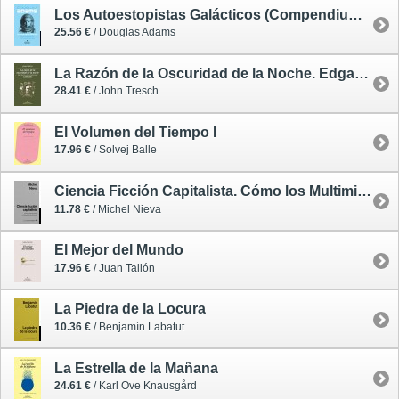
Los Autoestopistas Galácticos (Compendium) 1
25.56 €
/ Douglas Adams
La Razón de la Oscuridad de la Noche. Edgar Allan Poe y Cómo se Forjó la Ciencia en Estados Unidos
28.41 €
/ John Tresch
El Volumen del Tiempo I
17.96 €
/ Solvej Balle
Ciencia Ficción Capitalista. Cómo los Multimillonarios nos Salvarán del Fin del Mundo
11.78 €
/ Michel Nieva
El Mejor del Mundo
17.96 €
/ Juan Tallón
La Piedra de la Locura
10.36 €
/ Benjamín Labatut
La Estrella de la Mañana
24.61 €
/ Karl Ove Knausgård