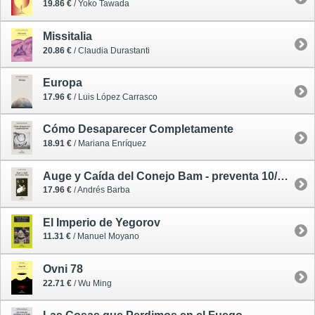
19.86 €
/ Yoko Tawada
Missitalia
20.86 €
/ Claudia Durastanti
Europa
17.96 €
/ Luis López Carrasco
Cómo Desaparecer Completamente
18.91 €
/ Mariana Enríquez
Auge y Caída del Conejo Bam - preventa 10/09/25
17.96 €
/ Andrés Barba
El Imperio de Yegorov
11.31 €
/ Manuel Moyano
Ovni 78
22.71 €
/ Wu Ming