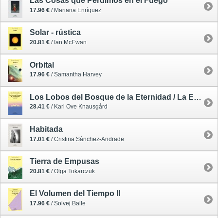
Las Cosas que Perdimos en el Fuego
17.96 €
/ Mariana Enríquez
Solar - rústica
20.81 €
/ Ian McEwan
Orbital
17.96 €
/ Samantha Harvey
Los Lobos del Bosque de la Eternidad / La Estrella de la Mañana 2
28.41 €
/ Karl Ove Knausgård
Habitada
17.01 €
/ Cristina Sánchez-Andrade
Tierra de Empusas
20.81 €
/ Olga Tokarczuk
El Volumen del Tiempo II
17.96 €
/ Solvej Balle