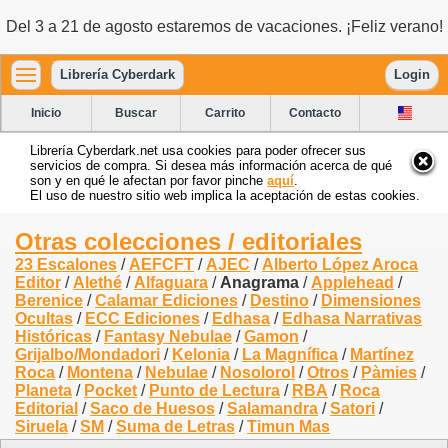
Del 3 a 21 de agosto estaremos de vacaciones. ¡Feliz verano!
Librería Cyberdark
Login
Inicio
Buscar
Carrito
Contacto
Librería Cyberdark.net usa cookies para poder ofrecer sus
servicios de compra. Si desea más información acerca de qué
son y en qué le afectan por favor pinche
aquí
.
El uso de nuestro sitio web implica la aceptación de estas cookies.
Otras colecciones / editoriales
23 Escalones
/
AEFCFT
/
AJEC
/
Alberto López Aroca
Editor
/
Alethé
/
Alfaguara
/
Anagrama
/
Applehead
/
Berenice
/
Calamar Ediciones
/
Destino
/
Dimensiones
Ocultas
/
ECC Ediciones
/
Edhasa
/
Edhasa Narrativas
Históricas
/
Fantasy Nebulae
/
Gamon
/
Grijalbo/Mondadori
/
Kelonia
/
La Magnífica
/
Martínez
Roca
/
Montena
/
Nebulae
/
Nosolorol
/
Otros
/
Pàmies
/
Planeta
/
Pocket
/
Punto de Lectura
/
RBA
/
Roca
Editorial
/
Saco de Huesos
/
Salamandra
/
Satori
/
Siruela
/
SM
/
Suma de Letras
/
Timun Mas