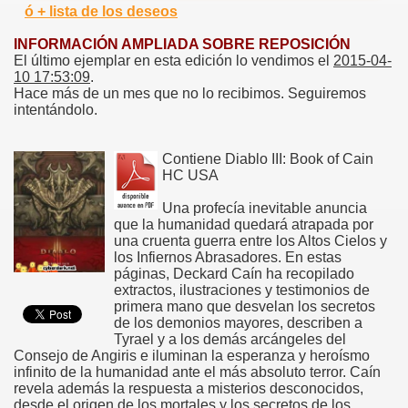
ó + lista de los deseos
INFORMACIÓN AMPLIADA SOBRE REPOSICIÓN
El último ejemplar en esta edición lo vendimos el
2015-04-
10 17:53:09
.
Hace más de un mes que no lo recibimos. Seguiremos
intentándolo.
Contiene Diablo III: Book of Cain
HC USA
Una profecía inevitable anuncia
que la humanidad quedará atrapada por
una cruenta guerra entre los Altos Cielos y
los Infiernos Abrasadores. En estas
páginas, Deckard Caín ha recopilado
extractos, ilustraciones y testimonios de
primera mano que desvelan los secretos
de los demonios mayores, describen a
Tyrael y a los demás arcángeles del
Consejo de Angiris e iluminan la esperanza y heroísmo
infinito de la humanidad ante el más absoluto terror. Caín
revela además la respuesta a misterios desconocidos,
desde el origen de los mortales y los secretos de los