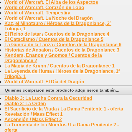
World of Warcraft. El Alba de los Aspectos
World of Warcraft. Corazón de Lobo
World of Warcraft: Tempestira
World of Warcraft. La Noche del Dragón
Kaz, el Minotauro / Héroes de la Dragonlance, 2ª
Trilogía, 1
El Reino de Istar / Cuentos de la Dragonlance 4
El Cataclismo / Cuentos de la Dragonlance 5
La Guerra de la Lanza / Cuentos de la Dragonlance 6
Historias de Ansalon / Cuentos de la Dragonlance 3
Kenders, Enanos y Gnomos / Cuentos de la
Dragonlance 2
La Magia de Krynn / Cuentos de la Dragonlance 1
La Leyenda de Huma / Héroes de la Dragonlance, 1ª
Trilogía, 1
World of Warcraft. El Día del Dragón
Quienes compraron este producto adquirieron también...
Diablo 3: La Lucha Contra la Oscuridad
Diablo 3: La Orden
El Sacrificio de la Viuda / La Dama Penitente 1 - oferta
Revelación / Mass Effect 1
Ascensión / Mass Effect 2
La Tormenta de los Muertos / La Dama Penitente 2 -
oferta