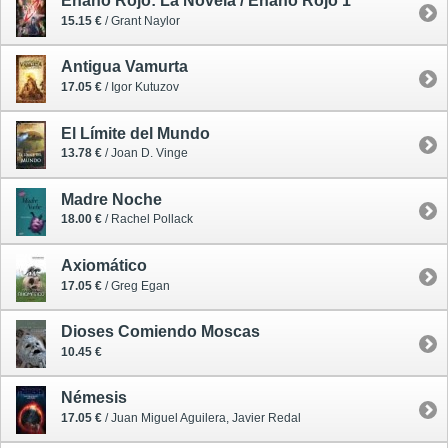
Enano Rojo: La Novela / Enano Rojo 1
15.15 €
/ Grant Naylor
Antigua Vamurta
17.05 €
/ Igor Kutuzov
El Límite del Mundo
13.78 €
/ Joan D. Vinge
Madre Noche
18.00 €
/ Rachel Pollack
Axiomático
17.05 €
/ Greg Egan
Dioses Comiendo Moscas
10.45 €
Némesis
17.05 €
/ Juan Miguel Aguilera, Javier Redal