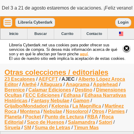
Del 3 a 21 de agosto estaremos de vacaciones. ¡Feliz verano!
Librería Cyberdark
Login
Inicio
Buscar
Carrito
Contacto
Librería Cyberdark.net usa cookies para poder ofrecer sus
servicios de compra. Si desea más información acerca de qué
son y en qué le afectan por favor pinche
aquí
.
El uso de nuestro sitio web implica la aceptación de estas cookies.
Otras colecciones / editoriales
23 Escalones
/
AEFCFT
/
AJEC
/
Alberto López Aroca
Editor
/
Alethé
/
Alfaguara
/
Anagrama
/
Applehead
/
Berenice
/
Calamar Ediciones
/
Destino
/
Dimensiones
Ocultas
/
ECC Ediciones
/
Edhasa
/
Edhasa Narrativas
Históricas
/
Fantasy Nebulae
/
Gamon
/
Grijalbo/Mondadori
/
Kelonia
/
La Magnífica
/
Martínez
Roca
/
Montena
/
Nebulae
/
Nosolorol
/
Otros
/
Pàmies
/
Planeta
/
Pocket
/
Punto de Lectura
/
RBA
/
Roca
Editorial
/
Saco de Huesos
/
Salamandra
/
Satori
/
Siruela
/
SM
/
Suma de Letras
/
Timun Mas