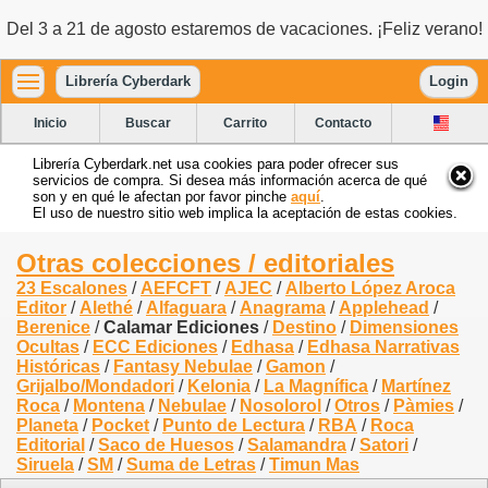
Del 3 a 21 de agosto estaremos de vacaciones. ¡Feliz verano!
Librería Cyberdark
Login
Inicio
Buscar
Carrito
Contacto
Librería Cyberdark.net usa cookies para poder ofrecer sus
servicios de compra. Si desea más información acerca de qué
son y en qué le afectan por favor pinche
aquí
.
El uso de nuestro sitio web implica la aceptación de estas cookies.
Otras colecciones / editoriales
23 Escalones
/
AEFCFT
/
AJEC
/
Alberto López Aroca
Editor
/
Alethé
/
Alfaguara
/
Anagrama
/
Applehead
/
Berenice
/
Calamar Ediciones
/
Destino
/
Dimensiones
Ocultas
/
ECC Ediciones
/
Edhasa
/
Edhasa Narrativas
Históricas
/
Fantasy Nebulae
/
Gamon
/
Grijalbo/Mondadori
/
Kelonia
/
La Magnífica
/
Martínez
Roca
/
Montena
/
Nebulae
/
Nosolorol
/
Otros
/
Pàmies
/
Planeta
/
Pocket
/
Punto de Lectura
/
RBA
/
Roca
Editorial
/
Saco de Huesos
/
Salamandra
/
Satori
/
Siruela
/
SM
/
Suma de Letras
/
Timun Mas