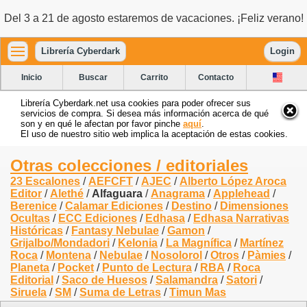
Del 3 a 21 de agosto estaremos de vacaciones. ¡Feliz verano!
Librería Cyberdark
Login
Inicio
Buscar
Carrito
Contacto
Librería Cyberdark.net usa cookies para poder ofrecer sus
servicios de compra. Si desea más información acerca de qué
son y en qué le afectan por favor pinche
aquí
.
El uso de nuestro sitio web implica la aceptación de estas cookies.
Otras colecciones / editoriales
23 Escalones
/
AEFCFT
/
AJEC
/
Alberto López Aroca
Editor
/
Alethé
/
Alfaguara
/
Anagrama
/
Applehead
/
Berenice
/
Calamar Ediciones
/
Destino
/
Dimensiones
Ocultas
/
ECC Ediciones
/
Edhasa
/
Edhasa Narrativas
Históricas
/
Fantasy Nebulae
/
Gamon
/
Grijalbo/Mondadori
/
Kelonia
/
La Magnífica
/
Martínez
Roca
/
Montena
/
Nebulae
/
Nosolorol
/
Otros
/
Pàmies
/
Planeta
/
Pocket
/
Punto de Lectura
/
RBA
/
Roca
Editorial
/
Saco de Huesos
/
Salamandra
/
Satori
/
Siruela
/
SM
/
Suma de Letras
/
Timun Mas