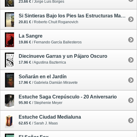
23.66 €
/ Jorge Luis Borges
Si Sintieras Bajo los Pies las Estructuras Mayores
20.81 €
/ Roberto Chuit Roganovich
La Sangre
19.86 €
/ Fernando García Ballesteros
Diecinueve Garras y un Pájaro Oscuro
17.96 €
/ Agustina Bazterrica
Soñarán en el Jardín
17.96 €
/ Gabriela Damián Miravete
Estuche Saga Crepúsculo - 20 Aniversario
95.90 €
/ Stephenie Meyer
Estuche Ciudad Medialuna
62.65 €
/ Sarah J. Maas