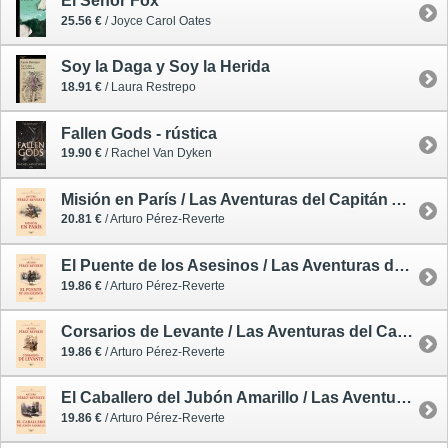
El Señor Fox
25.56 €
/ Joyce Carol Oates
Soy la Daga y Soy la Herida
18.91 €
/ Laura Restrepo
Fallen Gods - rústica
19.90 €
/ Rachel Van Dyken
Misión en París / Las Aventuras del Capitán Alatriste 8
20.81 €
/ Arturo Pérez-Reverte
El Puente de los Asesinos / Las Aventuras del Capitán Alatriste 7 - rústica
19.86 €
/ Arturo Pérez-Reverte
Corsarios de Levante / Las Aventuras del Capitán Alatriste 6 - rústica
19.86 €
/ Arturo Pérez-Reverte
El Caballero del Jubón Amarillo / Las Aventuras del Capitán Alatriste 5 - rústica
19.86 €
/ Arturo Pérez-Reverte