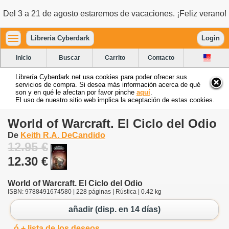
Del 3 a 21 de agosto estaremos de vacaciones. ¡Feliz verano!
Librería Cyberdark
Login
Inicio
Buscar
Carrito
Contacto
Librería Cyberdark.net usa cookies para poder ofrecer sus
servicios de compra. Si desea más información acerca de qué
son y en qué le afectan por favor pinche
aquí
.
El uso de nuestro sitio web implica la aceptación de estas cookies.
World of Warcraft. El Ciclo del Odio
De
Keith R.A. DeCandido
12.95 €
12.30 €
World of Warcraft. El Ciclo del Odio
ISBN: 9788491674580 | 228 páginas | Rústica | 0.42 kg
añadir (disp. en 14 días)
ó + lista de los deseos